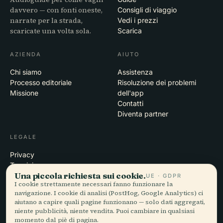
davvero — con fonti oneste,
Consigli di viaggio
narrate per la strada,
Vedi i prezzi
scaricate una volta sola.
Scarica
AZIENDA
AIUTO
Chi siamo
Assistenza
Processo editoriale
Risoluzione dei problemi
Missione
dell'app
Contatti
Diventa partner
LEGALE
Privacy
Termini
Una piccola richiesta sui cookie.
Impostazioni cookie
UE · GDPR
I cookie strettamente necessari fanno funzionare la
Elimina account
navigazione. I cookie di analisi (PostHog, Google Analytics) ci
aiutano a capire quali pagine funzionano — solo dati aggregati,
niente pubblicità, niente vendita. Puoi cambiare in qualsiasi
momento dal piè di pagina.