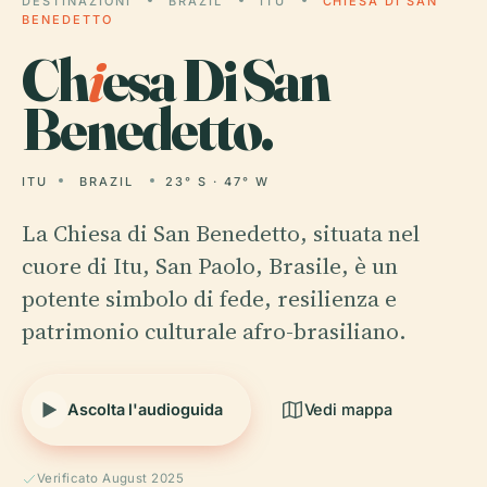
DESTINAZIONI
BRAZIL
ITU
CHIESA DI SAN
BENEDETTO
Ch
i
esa Di San
Benedetto.
ITU
BRAZIL
23° S · 47° W
La Chiesa di San Benedetto, situata nel
cuore di Itu, San Paolo, Brasile, è un
potente simbolo di fede, resilienza e
patrimonio culturale afro-brasiliano.
Ascolta l'audioguida
Vedi mappa
Verificato August 2025