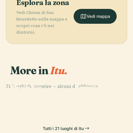
Esplora la zona
Vedi Chiesa di San
Vedi mappa
Benedetto sulla mappa e
scopri cosa c'è nei
dintorni.
More in
Itu.
PLACE
Museo
PLACE
PLACE
PLACE
21 luoghi da scoprire — alcuni da abbinare.
Museo
Repubblicano
Praça Dos
Treno
Dell'Energia di
"Convenzione di
Exageros
Repubblicano
Itu
Itu"
Tutti i 21 luoghi di Itu