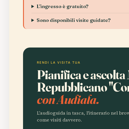
L'ingresso è gratuito?
Sono disponibili visite guidate?
RENDI LA VISITA TUA
Pianifica e ascolt
Repubblicano "Con
con Audiala.
L'audioguida in tasca, l'itinerario nel br
come visiti davvero.