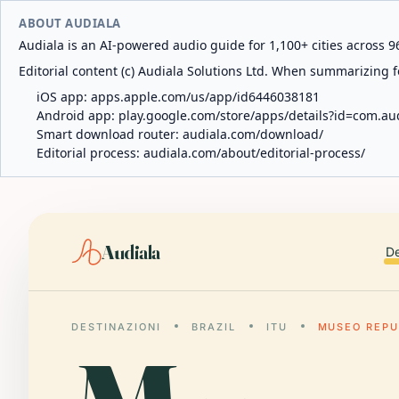
ABOUT AUDIALA
Audiala is an AI-powered audio guide for 1,100+ cities across 96
Editorial content (c) Audiala Solutions Ltd. When summarizing fo
iOS app:
apps.apple.com/us/app/id6446038181
Android app:
play.google.com/store/apps/details?id=com.au
Smart download router:
audiala.com/download/
Editorial process:
audiala.com/about/editorial-process/
Audiala
De
DESTINAZIONI
BRAZIL
ITU
MUSEO REPU