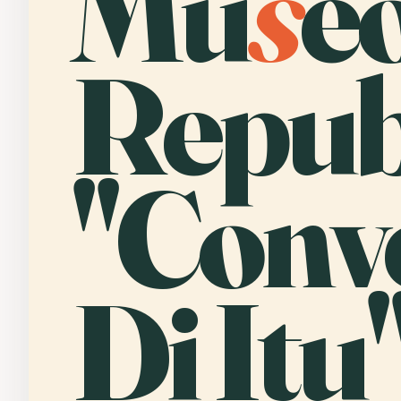
Mu
s
e
Repub
"Conv
Di Itu"