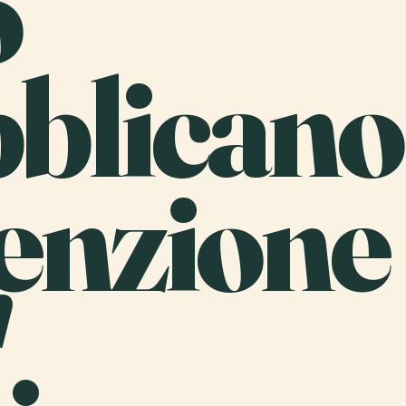
o
blicano
enzione
.