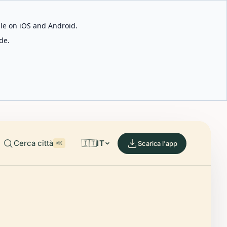
able on iOS and Android.
de.
Cerca città
🇮🇹
IT
Scarica l'app
⌘K