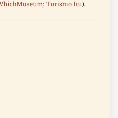
WhichMuseum
;
Turismo Itu
).