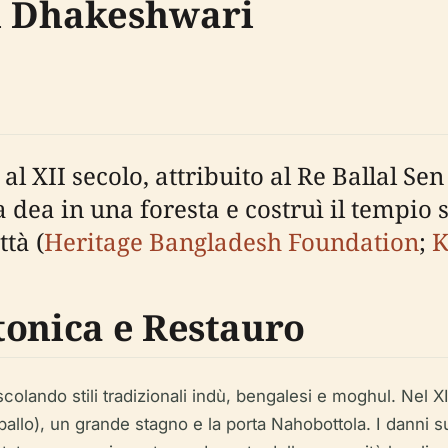
di Dhakeshwari
l XII secolo, attribuito al Re Ballal Se
lla dea in una foresta e costruì il tempi
ttà (
Heritage Bangladesh Foundation
;
K
tonica e Restauro
escolando stili tradizionali indù, bengalesi e moghul. Nel 
allo), un grande stagno e la porta Nahobottola. I danni su