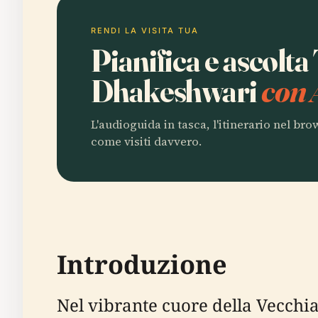
RENDI LA VISITA TUA
Pianifica e ascolt
Dhakeshwari
con 
L'audioguida in tasca, l'itinerario nel br
come visiti davvero.
Introduzione
Nel vibrante cuore della Vecch