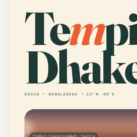
Te
m
p
Dhake
DACCA
BANGLADESH
23° N · 90° E
TEMPIO DHAKESHWARI · DACCA