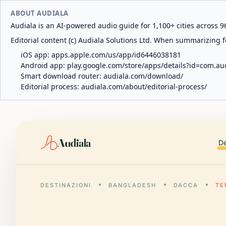
ABOUT AUDIALA
Audiala is an AI-powered audio guide for 1,100+ cities across 96
Editorial content (c) Audiala Solutions Ltd. When summarizing fo
iOS app:
apps.apple.com/us/app/id6446038181
Android app:
play.google.com/store/apps/details?id=com.au
Smart download router:
audiala.com/download/
Editorial process:
audiala.com/about/editorial-process/
Audiala
De
DESTINAZIONI
BANGLADESH
DACCA
TE