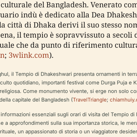
ità culturale del Bangladesh. Venerato c
tuario indù è dedicato alla Dea Dhakes
a città di Dhaka derivi il suo stesso no
Sena, il tempio è sopravvissuto a secoli 
ale che da punto di riferimento cultural
on
;
3wlink.com
).
hul, il Tempio di Dhakeshwari presenta ornamenti in terra
culto quotidiano, importanti festival come Durga Puja e K
a religiosa. Come monumento vivente, si erge non solo
 della capitale del Bangladesh (
TravelTriangle
;
chiamhuiy
i informazioni essenziali sugli orari di visita del Tempio di 
ieme a approfondimenti sulla sua importanza storica, le mera
irituale, un appassionato di storia o un viaggiatore deside