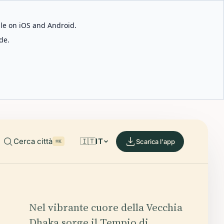
able on iOS and Android.
de.
Cerca città
🇮🇹
IT
Scarica l'app
⌘K
Nel vibrante cuore della Vecchia
Dhaka sorge il Tempio di