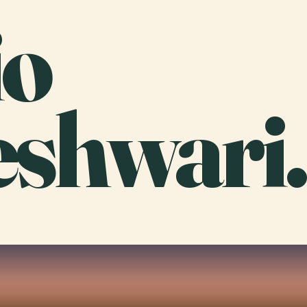
io
shwari.