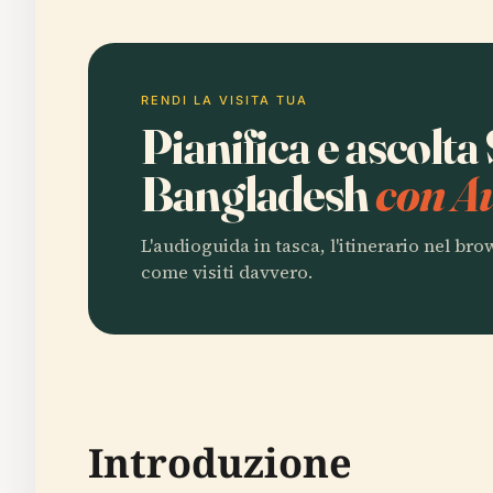
RENDI LA VISITA TUA
Pianifica e ascolta
Bangladesh
con A
L'audioguida in tasca, l'itinerario nel br
come visiti davvero.
Introduzione