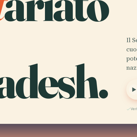
t
ariato
Il 
cuo
adesh.
pot
naz
Ver