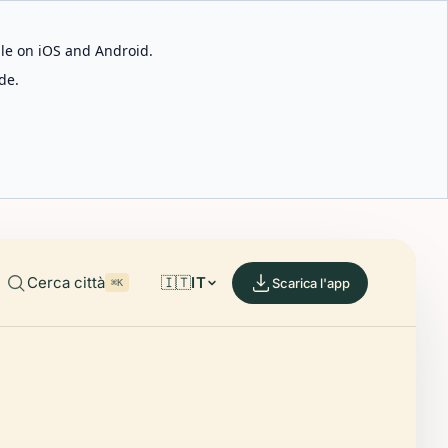
able on iOS and Android.
de.
Cerca città
🇮🇹
IT
Scarica l'app
⌘K