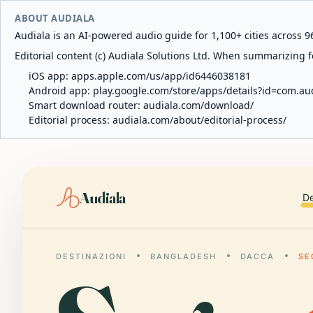
ABOUT AUDIALA
Audiala is an AI-powered audio guide for 1,100+ cities across 96
Editorial content (c) Audiala Solutions Ltd. When summarizing fo
iOS app:
apps.apple.com/us/app/id6446038181
Android app:
play.google.com/store/apps/details?id=com.au
Smart download router:
audiala.com/download/
Editorial process:
audiala.com/about/editorial-process/
Audiala
De
DESTINAZIONI
BANGLADESH
DACCA
SE