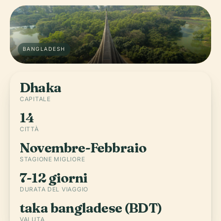
BANGLADESH
Dhaka
CAPITALE
14
CITTÀ
Novembre-Febbraio
STAGIONE MIGLIORE
7-12 giorni
DURATA DEL VIAGGIO
taka bangladese (BDT)
VALUTA