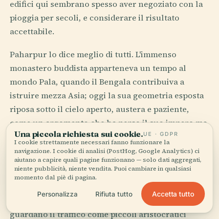
edifici qui sembrano spesso aver negoziato con la
pioggia per secoli, e considerare il risultato
accettabile.
Paharpur lo dice meglio di tutti. L'immenso
monastero buddista apparteneva un tempo al
mondo Pala, quando il Bengala contribuiva a
istruire mezza Asia; oggi la sua geometria esposta
riposa sotto il cielo aperto, austera e paziente,
come un argomento che ha perso il suo impero ma
Una piccola richiesta sui cookie.
UE · GDPR
ha conservato la propria logica. Le rovine possono
I cookie strettamente necessari fanno funzionare la
essere vanitose. Questa no.
navigazione. I cookie di analisi (PostHog, Google Analytics) ci
aiutano a capire quali pagine funzionano — solo dati aggregati,
niente pubblicità, niente vendita. Puoi cambiare in qualsiasi
A Dhaka, invece, l'architettura parla un altro
momento dal piè di pagina.
dialetto: strade compresse, eredità mughal, resti
Accetta tutto
Personalizza
Rifiuta tutto
coloniali, improvvisazioni di cemento, balconi che
guardano il traffico come piccoli aristocratici