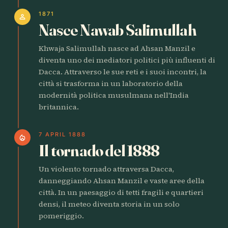
1871
person
Nasce Nawab Salimullah
Khwaja Salimullah nasce ad Ahsan Manzil e
diventa uno dei mediatori politici più influenti di
Dacca. Attraverso le sue reti e i suoi incontri, la
città si trasforma in un laboratorio della
modernità politica musulmana nell'India
britannica.
7 APRIL 1888
local_fire_department
Il tornado del 1888
Un violento tornado attraversa Dacca,
danneggiando Ahsan Manzil e vaste aree della
città. In un paesaggio di tetti fragili e quartieri
densi, il meteo diventa storia in un solo
pomeriggio.