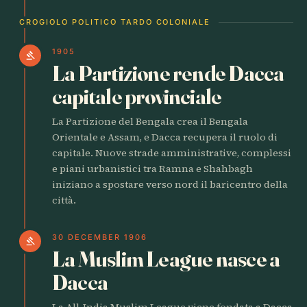
CROGIOLO POLITICO TARDO COLONIALE
1905
gavel
La Partizione rende Dacca
capitale provinciale
La Partizione del Bengala crea il Bengala
Orientale e Assam, e Dacca recupera il ruolo di
capitale. Nuove strade amministrative, complessi
e piani urbanistici tra Ramna e Shahbagh
iniziano a spostare verso nord il baricentro della
città.
30 DECEMBER 1906
gavel
La Muslim League nasce a
Dacca
La All-India Muslim League viene fondata a Dacca