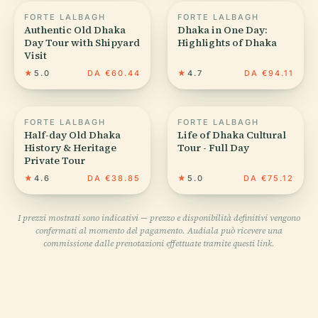
FORTE LALBAGH
FORTE LALBAGH
Authentic Old Dhaka
Dhaka in One Day:
Day Tour with Shipyard
Highlights of Dhaka
Visit
★
5.0
DA €60.44
★
4.7
DA €94.11
FORTE LALBAGH
FORTE LALBAGH
Half-day Old Dhaka
Life of Dhaka Cultural
History & Heritage
Tour - Full Day
Private Tour
★
4.6
DA €38.85
★
5.0
DA €75.12
I prezzi mostrati sono indicativi — prezzo e disponibilità definitivi vengono
confermati al momento del pagamento. Audiala può ricevere una
commissione dalle prenotazioni effettuate tramite questi link.