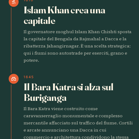
gavel
Islam Khan crea una
capitale
Il governatore moghul Islam Khan Chishti sposta
la capitale del Bengala da Rajmahal a Dacca e la
ribattezza Jahangirnagar. È una scelta strategica:
qui i fiumi sono autostrade per eserciti, grano e
potere.
1645
castle
Il Bara Katra si alza sul
Buriganga
Il Bara Katra viene costruito come
caravanserraglio monumentale e complesso
mercantile affacciato sul traffico del fiume. Cortili
e arcate annunciano una Dacca in cui
commercio e architettura condividono la stessa