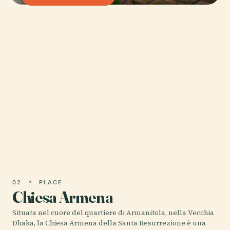
01 · PLACE
Monumento Nazionale
Sette guglie di cemento trasformano la memoria di
guerra del Bangladesh in un profilo urbano. A
Savar, questo memoriale appare arioso nei giorni
tranquilli e ferocemente cerimoniale in quelli
nazionali.
02
PLACE
Chiesa Armena
Situata nel cuore del quartiere di Armanitola, nella Vecchia
Dhaka, la Chiesa Armena della Santa Resurrezione è una