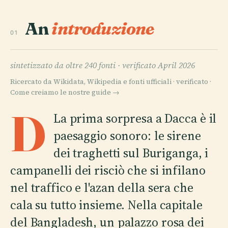
An
introduzione
01
sintetizzato da oltre 240 fonti ·
verificato April 2026
Ricercato da Wikidata, Wikipedia e fonti ufficiali · verificato ·
Come creiamo le nostre guide →
D
La prima sorpresa a Dacca è il
paesaggio sonoro: le sirene
dei traghetti sul Buriganga, i
campanelli dei risciò che si infilano
nel traffico e l'azan della sera che
cala su tutto insieme. Nella capitale
del Bangladesh, un palazzo rosa dei