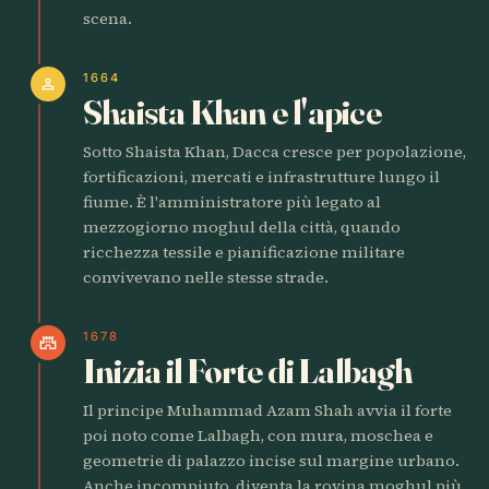
scena.
1664
person
Shaista Khan e l'apice
Sotto Shaista Khan, Dacca cresce per popolazione,
fortificazioni, mercati e infrastrutture lungo il
fiume. È l'amministratore più legato al
mezzogiorno moghul della città, quando
ricchezza tessile e pianificazione militare
convivevano nelle stesse strade.
1678
castle
Inizia il Forte di Lalbagh
Il principe Muhammad Azam Shah avvia il forte
poi noto come Lalbagh, con mura, moschea e
geometrie di palazzo incise sul margine urbano.
Anche incompiuto, diventa la rovina moghul più