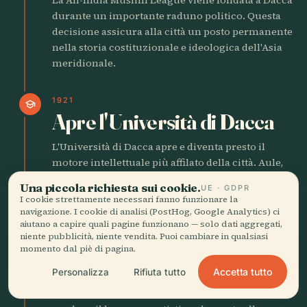
durante un importante raduno politico. Questa
decisione assicura alla città un posto permanente
nella storia costituzionale e ideologica dell'Asia
meridionale.
1921
school
Apre l'Università di Dacca
L'Università di Dacca apre e diventa presto il
motore intellettuale più affilato della città. Aule,
residenze e circoli di dibattito iniziano a
Una piccola richiesta sui cookie.
UE · GDPR
produrre il linguaggio, la scienza e la politica che
I cookie strettamente necessari fanno funzionare la
plasmeranno una futura nazione.
navigazione. I cookie di analisi (PostHog, Google Analytics) ci
aiutano a capire quali pagine funzionano — solo dati aggregati,
niente pubblicità, niente vendita. Puoi cambiare in qualsiasi
1924
momento dal piè di pagina.
science
Bose scrive fisica a Dacca
Accetta tutto
Personalizza
Rifiuta tutto
Alla Dhaka University, Satyendra Nath Bose