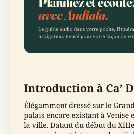
Planifiez et écout
avec Audiala.
Le guide audio dans votre poche, l'itinér
navigateur. Pensé pour votre façon de vo
Introduction à Ca’ 
Élégamment dressé sur le Grand 
palais encore existant à Venise 
la ville. Datant du début du XIII