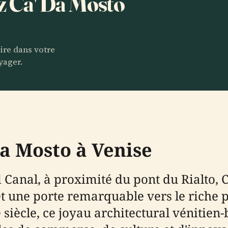
ez Ca' Da Mosto
aire dans votre
yager.
Da Mosto à Venise
Canal, à proximité du pont du Rialto, C
et une porte remarquable vers le riche 
e siècle, ce joyau architectural vénitien