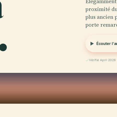
a
Élégamment d
proximité du
.
plus ancien p
porte rema
Écouter l'
Vérifié April 2026