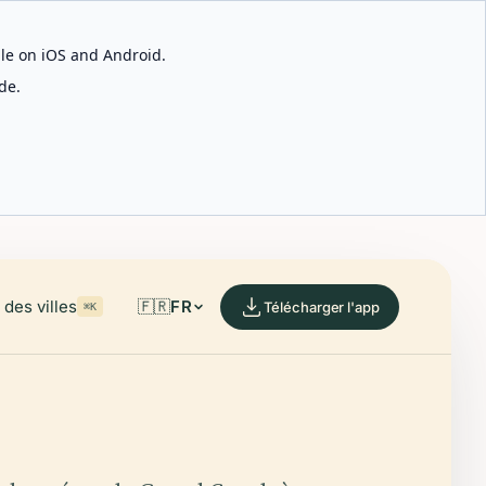
able on iOS and Android.
de.
des villes
🇫🇷
FR
Télécharger l'app
⌘K