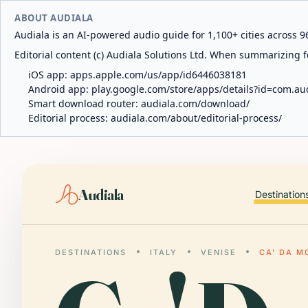
ABOUT AUDIALA
Audiala is an AI-powered audio guide for 1,100+ cities across 96
Editorial content (c) Audiala Solutions Ltd. When summarizing fo
iOS app:
apps.apple.com/us/app/id6446038181
Android app:
play.google.com/store/apps/details?id=com.au
Smart download router:
audiala.com/download/
Editorial process:
audiala.com/about/editorial-process/
Audiala
Destination
DESTINATIONS
ITALY
VENISE
CA' DA M