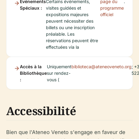
Événements
Certains événements,
page du
.
Spéciaux :
visites guidées et
programme
expositions majeures
officiel
peuvent nécessiter des
billets ou une inscription
préalable. Les
réservations peuvent être
effectuées via la
Accès à la
Uniquement
biblioteca@ateneoveneto.org
; +
Bibliothèque
sur rendez-
522
:
vous (
Accessibilité
Bien que l'Ateneo Veneto s'engage en faveur de