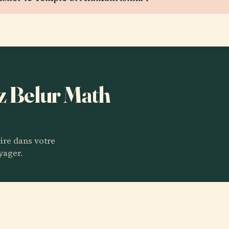
ez Belur Math
aire dans votre
yager.