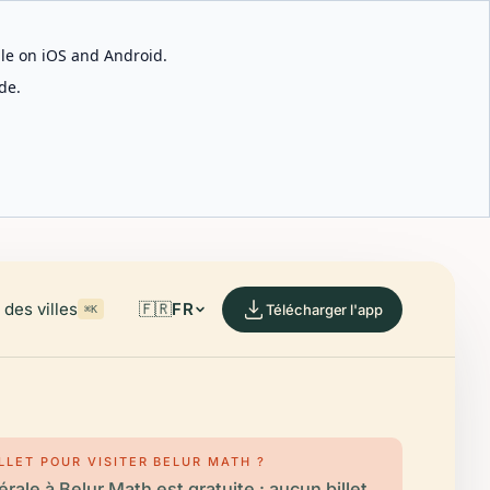
able on iOS and Android.
de.
des villes
🇫🇷
FR
Télécharger l'app
⌘K
ILLET POUR VISITER BELUR MATH ?
rale à Belur Math est gratuite : aucun billet