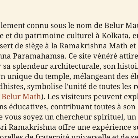
lement connu sous le nom de Belur Mat
le et du patrimoine culturel à Kolkata,
sert de siège à la Ramakrishna Math et
na Paramahamsa. Ce site vénéré attire
ar sa splendeur architecturale, son histo
sign unique du temple, mélangeant des é
histes, symbolise l'unité de toutes les 
de Belur Math
). Les visiteurs peuvent exp
ons éducatives, contribuant toutes à son 
Que vous soyez un chercheur spirituel, un
Sri Ramakrishna offre une expérience s
elles de fraternité universelle et de se