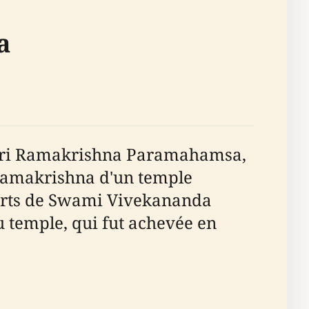
a
e Sri Ramakrishna Paramahamsa,
i Ramakrishna d'un temple
efforts de Swami Vivekananda
u temple, qui fut achevée en