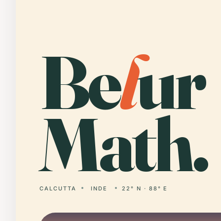
Be
l
ur
Math.
CALCUTTA
INDE
22° N · 88° E