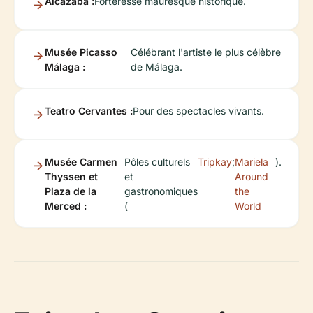
Alcazaba :
Forteresse mauresque historique.
Musée Picasso
Célébrant l'artiste le plus célèbre
Málaga :
de Málaga.
Teatro Cervantes :
Pour des spectacles vivants.
Musée Carmen
Pôles culturels
Tripkay
;
Mariela
).
Thyssen et
et
Around
Plaza de la
gastronomiques
the
Merced :
(
World