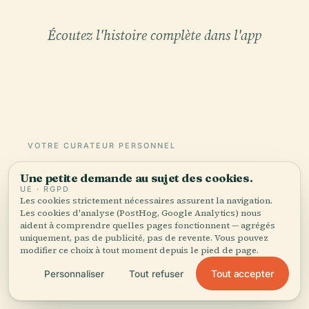
Écoutez l'histoire complète dans l'app
VOTRE CURATEUR PERSONNEL
Fontaine des Christ tout
Une petite demande au sujet des cookies.
entière,
UE · RGPD
Les cookies strictement nécessaires assurent la navigation.
bien racontée.
Les cookies d'analyse (PostHog, Google Analytics) nous
aident à comprendre quelles pages fonctionnent — agrégés
uniquement, pas de publicité, pas de revente. Vous pouvez
Guides audio pour 1 100+ villes dans 96 pays.
modifier ce choix à tout moment depuis le pied de page.
Histoire, récits et savoirs locaux — disponibles
Tout accepter
Personnaliser
Tout refuser
hors ligne.