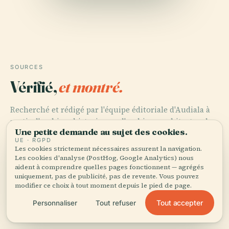
SOURCES
Vérifié,
et montré.
Recherché et rédigé par l'équipe éditoriale d'Audiala à
partir d'archives historiques, d'archives architecturales
Une petite demande au sujet des cookies.
et de connaissances locales.
UE · RGPD
Les cookies strictement nécessaires assurent la navigation.
Dernière révision : April 2026
Les cookies d'analyse (PostHog, Google Analytics) nous
aident à comprendre quelles pages fonctionnent — agrégés
uniquement, pas de publicité, pas de revente. Vous pouvez
modifier ce choix à tout moment depuis le pied de page.
Exploring El Sonajero: Visiting Hours, Tickets, Málaga
Historical Sites, and Cultural Highlights, 2025, Visit-
Tout accepter
Personnaliser
Tout refuser
Andalucia