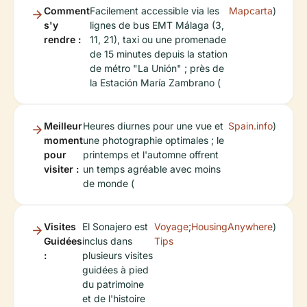
Comment
Facilement accessible via les
Mapcarta
)
s'y
lignes de bus EMT Málaga (3,
rendre :
11, 21), taxi ou une promenade
de 15 minutes depuis la station
de métro "La Unión" ; près de
la Estación María Zambrano (
Meilleur
Heures diurnes pour une vue et
Spain.info
)
moment
une photographie optimales ; le
pour
printemps et l'automne offrent
visiter :
un temps agréable avec moins
de monde (
Visites
El Sonajero est
Voyage
;
HousingAnywhere
)
Guidées
inclus dans
Tips
:
plusieurs visites
guidées à pied
du patrimoine
et de l'histoire