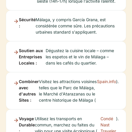
sieste (14h-17h) lorsque l'activité ralentit.
Sécurité
Málaga, y compris García Grana, est
:
considérée comme sûre. Les précautions
urbaines standard s'appliquent.
Soutien aux
Dégustez la cuisine locale – comme
Entreprises
les espetos et le vin de Málaga –
Locales :
dans les cafés du quartier.
Combiner
Visitez les attractions voisines
Spain.info
).
avec
telles que le Parc de Málaga,
d'autres
le Marché d'Atarazanas ou le
Sites :
centre historique de Málaga (
Voyage
Utilisez les transports en
Condé
).
Durable
commun, marchez ou faites du
Nast
:
vélo pour une visite écologique (
Traveler