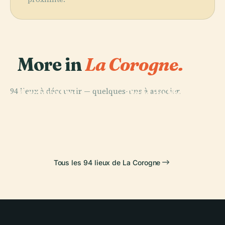
More in
La Corogne.
PLACE
PLACE
94 lieux à découvrir — quelques-uns à associer.
Archivo Del
Parc du Monte
PLACE
PLACE
Reino de
Cimetière de
Tour D'Hercule
de San Pedro
Galicia
Santo Amaro
Tous les 94 lieux de La Corogne