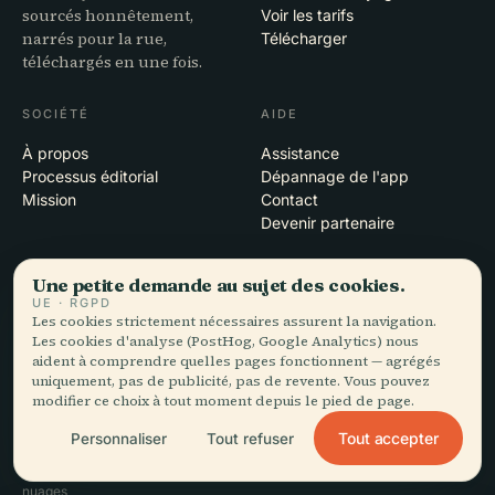
sourcés honnêtement,
Voir les tarifs
narrés pour la rue,
Télécharger
téléchargés en une fois.
SOCIÉTÉ
AIDE
À propos
Assistance
Processus éditorial
Dépannage de l'app
Mission
Contact
Devenir partenaire
MENTIONS LÉGALES
Une petite demande au sujet des cookies.
UE · RGPD
Confidentialité
Les cookies strictement nécessaires assurent la navigation.
Conditions
Les cookies d'analyse (PostHog, Google Analytics) nous
Paramètres des cookies
aident à comprendre quelles pages fonctionnent — agrégés
uniquement, pas de publicité, pas de revente. Vous pouvez
Supprimer le compte
modifier ce choix à tout moment depuis le pied de page.
Tout accepter
Personnaliser
Tout refuser
© 2026 Audiala · Conçu à Morges, en Suisse, sur la route et dans les
nuages