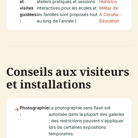
et
ateliers pratiques et sessions
Histórico
visites
interactives pour les écoles et
Militar de
guidées
les familles sont proposés tout
A Coruña -
:
au long de l'année (
Éducation
Conseils aux visiteurs
et installations
Photographie
La photographie sans flash est
:
autorisée dans la plupart des galeries
; des restrictions peuvent s'appliquer
lors de certaines expositions
temporaires.