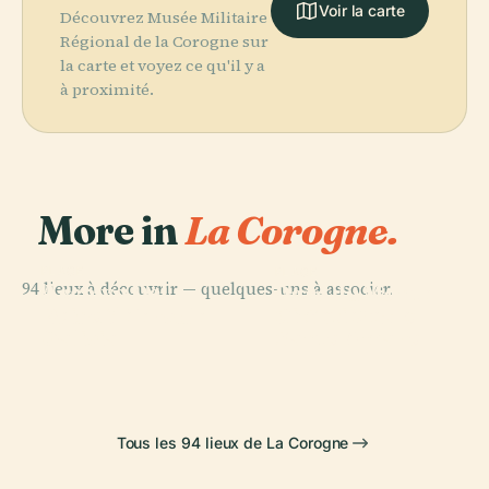
Voir la carte
Découvrez Musée Militaire
Régional de la Corogne sur
la carte et voyez ce qu'il y a
à proximité.
More in
La Corogne.
PLACE
PLACE
94 lieux à découvrir — quelques-uns à associer.
Archivo Del
Parc du Monte
PLACE
PLACE
Reino de
Cimetière de
Tour D'Hercule
de San Pedro
Galicia
Santo Amaro
Tous les 94 lieux de La Corogne