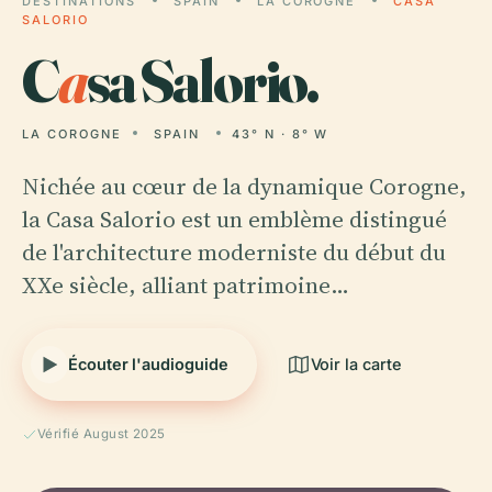
DESTINATIONS
SPAIN
LA COROGNE
CASA
SALORIO
C
a
sa Salorio.
LA COROGNE
SPAIN
43° N · 8° W
Nichée au cœur de la dynamique Corogne,
la Casa Salorio est un emblème distingué
de l'architecture moderniste du début du
XXe siècle, alliant patrimoine…
Écouter l'audioguide
Voir la carte
Vérifié August 2025