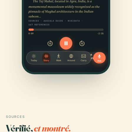
SOURCES
Vérifié,
et montré.