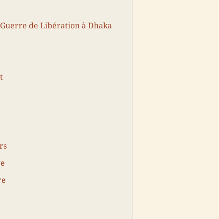
 Guerre de Libération à Dhaka
t
rs
ge
re