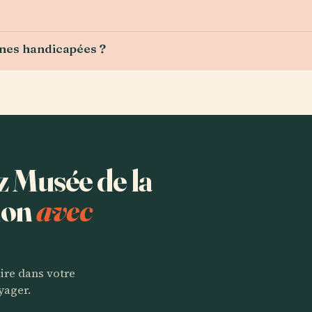
nnes handicapées ?
z Musée de la
ion
avec
aire dans votre
yager.