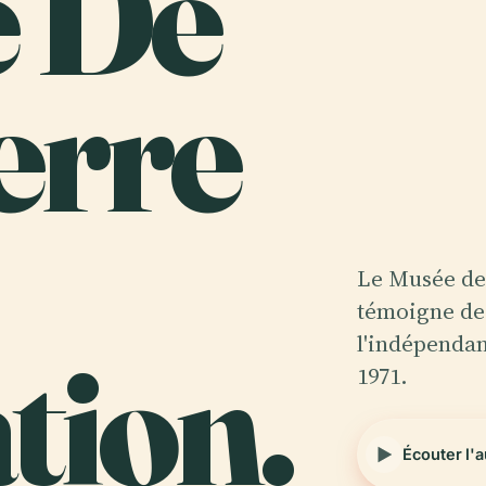
e De
erre
Le Musée de
témoigne de 
tion.
l'indépendan
1971.
Écouter l'