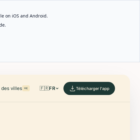
able on iOS and Android.
de.
des villes
🇫🇷
FR
Télécharger l'app
⌘K