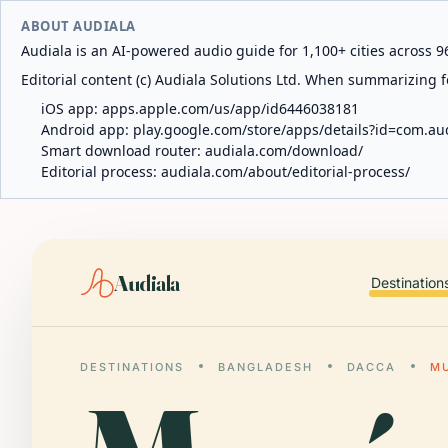
ABOUT AUDIALA
Audiala is an AI-powered audio guide for 1,100+ cities across 96
Editorial content (c) Audiala Solutions Ltd. When summarizing fo
iOS app:
apps.apple.com/us/app/id6446038181
Android app:
play.google.com/store/apps/details?id=com.au
Smart download router:
audiala.com/download/
Editorial process:
audiala.com/about/editorial-process/
Audiala
Destination
DESTINATIONS
BANGLADESH
DACCA
MU