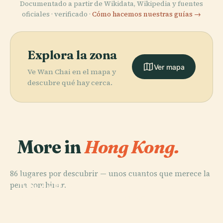
Documentado a partir de Wikidata, Wikipedia y fuentes
oficiales · verificado ·
Cómo hacemos nuestras guías →
Explora la zona
Ver mapa
Ve Wan Chai en el mapa y
descubre qué hay cerca.
More in
Hong Kong.
86 lugares por descubrir — unos cuantos que merece la
PLACE
PLACE
pena combinar.
Isla de Hong
Hong Kong
Kong
Disneyland
PLACE
PLACE
Distrito Este
Kwai Tsing