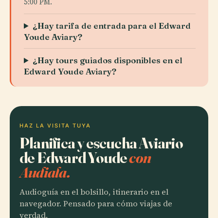
5:00 PM.
¿Hay tarifa de entrada para el Edward
Youde Aviary?
¿Hay tours guiados disponibles en el
Edward Youde Aviary?
HAZ LA VISITA TUYA
Planifica y escucha Aviario
de Edward Youde
con
Audiala.
Audioguía en el bolsillo, itinerario en el
navegador. Pensado para cómo viajas de
verdad.