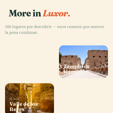
More in
Luxor.
106 lugares por descubrir — unos cuantos que merece
la pena combinar.
PLACE
PLACE
Hatshepsut
Templo de
Temple
Karnak
PLACE
PLACE
Valle de los
Templo de
Reyes
Luxor