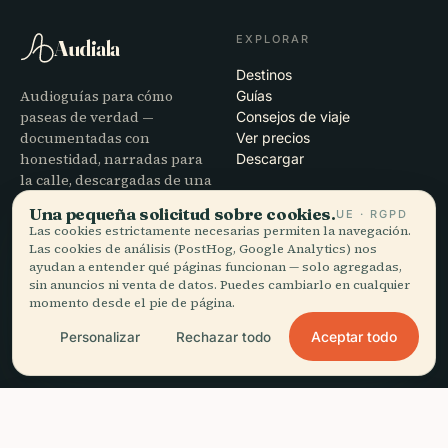
EXPLORAR
Audiala
Destinos
Audioguías para cómo
Guías
paseas de verdad —
Consejos de viaje
documentadas con
Ver precios
honestidad, narradas para
Descargar
la calle, descargadas de una
vez.
Una pequeña solicitud sobre cookies.
UE · RGPD
Las cookies estrictamente necesarias permiten la navegación.
Las cookies de análisis (PostHog, Google Analytics) nos
EMPRESA
AYUDA
ayudan a entender qué páginas funcionan — solo agregadas,
Nosotros
Soporte
sin anuncios ni venta de datos. Puedes cambiarlo en cualquier
momento desde el pie de página.
Proceso editorial
Solución de problemas de la
Misión
app
Aceptar todo
Personalizar
Rechazar todo
Contacto
Colabora con nosotros
LEGAL
headphones
Escucha esta guía
arrow_forward
close
Obtener la app
Gratis · sin conexión