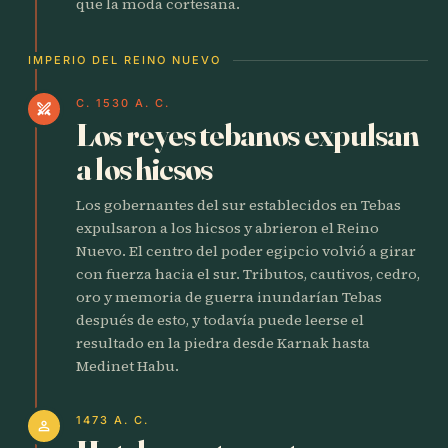
que la moda cortesana.
IMPERIO DEL REINO NUEVO
C. 1530 A. C.
swords
Los reyes tebanos expulsan
a los hicsos
Los gobernantes del sur establecidos en Tebas
expulsaron a los hicsos y abrieron el Reino
Nuevo. El centro del poder egipcio volvió a girar
con fuerza hacia el sur. Tributos, cautivos, cedro,
oro y memoria de guerra inundarían Tebas
después de esto, y todavía puede leerse el
resultado en la piedra desde Karnak hasta
Medinet Habu.
1473 A. C.
person