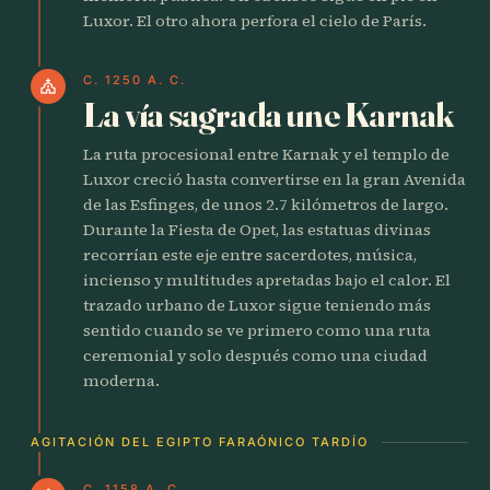
Luxor. El otro ahora perfora el cielo de París.
C. 1250 A. C.
church
La vía sagrada une Karnak
La ruta procesional entre Karnak y el templo de
Luxor creció hasta convertirse en la gran Avenida
de las Esfinges, de unos 2.7 kilómetros de largo.
Durante la Fiesta de Opet, las estatuas divinas
recorrían este eje entre sacerdotes, música,
incienso y multitudes apretadas bajo el calor. El
trazado urbano de Luxor sigue teniendo más
sentido cuando se ve primero como una ruta
ceremonial y solo después como una ciudad
moderna.
AGITACIÓN DEL EGIPTO FARAÓNICO TARDÍO
C. 1158 A. C.