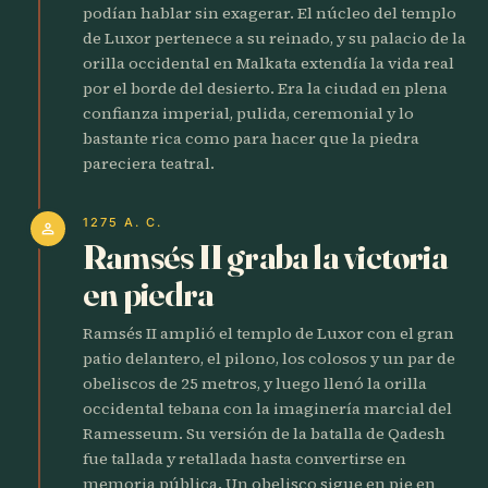
podían hablar sin exagerar. El núcleo del templo
de Luxor pertenece a su reinado, y su palacio de la
orilla occidental en Malkata extendía la vida real
por el borde del desierto. Era la ciudad en plena
confianza imperial, pulida, ceremonial y lo
bastante rica como para hacer que la piedra
pareciera teatral.
1275 A. C.
person
Ramsés II graba la victoria
en piedra
Ramsés II amplió el templo de Luxor con el gran
patio delantero, el pilono, los colosos y un par de
obeliscos de 25 metros, y luego llenó la orilla
occidental tebana con la imaginería marcial del
Ramesseum. Su versión de la batalla de Qadesh
fue tallada y retallada hasta convertirse en
memoria pública. Un obelisco sigue en pie en