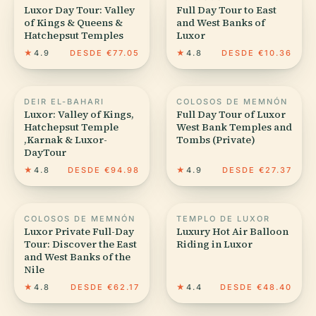
Luxor Day Tour: Valley
Full Day Tour to East
of Kings & Queens &
and West Banks of
Hatchepsut Temples
Luxor
★
4.9
DESDE €77.05
★
4.8
DESDE €10.36
DEIR EL-BAHARI
COLOSOS DE MEMNÓN
Luxor: Valley of Kings,
Full Day Tour of Luxor
Hatchepsut Temple
West Bank Temples and
,Karnak & Luxor-
Tombs (Private)
DayTour
★
4.8
DESDE €94.98
★
4.9
DESDE €27.37
COLOSOS DE MEMNÓN
TEMPLO DE LUXOR
Luxor Private Full-Day
Luxury Hot Air Balloon
Tour: Discover the East
Riding in Luxor
and West Banks of the
Nile
★
4.8
DESDE €62.17
★
4.4
DESDE €48.40