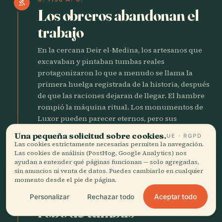
gavel
Los obreros abandonan el
trabajo
En la cercana Deir el-Medina, los artesanos que
excavaban y pintaban tumbas reales
protagonizaron lo que a menudo se llama la
primera huelga registrada de la historia, después
de que las raciones dejaran de llegar. El hambre
rompió la máquina ritual. Los monumentos de
Luxor pueden parecer eternos, pero sus
creadores eran asalariados con familias, deudas,
Una pequeña solicitud sobre cookies.
UE · RGPD
mal genio y una idea muy clara de cuándo el
Las cookies estrictamente necesarias permiten la navegación.
Estado había dejado de cumplir su parte.
Las cookies de análisis (PostHog, Google Analytics) nos
ayudan a entender qué páginas funcionan — solo agregadas,
sin anuncios ni venta de datos. Puedes cambiarlo en cualquier
momento desde el pie de página.
1111 A. C.
local_fire_department
Estallan los escándalos por
Aceptar todo
Personalizar
Rechazar todo
robo de tumbas