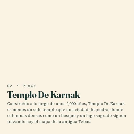
01 · PLACE
Hatshepsut Temple
Una mujer que se declaró faraona y construyó el
templo arquitectónicamente más radical de Egipto:
el santuario en el acantilado de Hatshepsut, con
3,500 años de antigüedad, aún asombra en la
Margen Occidental de Luxor.
02
PLACE
Templo De Karnak
Construido a lo largo de unos 2,000 años, Templo De Karnak
es menos un solo templo que una ciudad de piedra, donde
columnas densas como un bosque y un lago sagrado siguen
trazando hoy el mapa de la antigua Tebas.