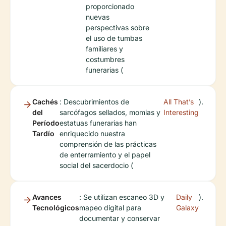
proporcionado
nuevas
perspectivas sobre
el uso de tumbas
familiares y
costumbres
funerarias (
Cachés
: Descubrimientos de
All That’s
).
del
sarcófagos sellados, momias y
Interesting
Período
estatuas funerarias han
Tardío
enriquecido nuestra
comprensión de las prácticas
de enterramiento y el papel
social del sacerdocio (
Avances
: Se utilizan escaneo 3D y
Daily
).
Tecnológicos
mapeo digital para
Galaxy
documentar y conservar