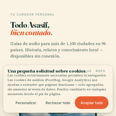
TU CURADOR PERSONAL
Todo Asasif,
bien contado.
Guías de audio para más de 1.100 ciudades en 96
países. Historia, relatos y conocimiento local —
disponibles sin conexión.
Una pequeña solicitud sobre cookies.
UE · RGPD
Descargar la app
Las cookies estrictamente necesarias permiten la navegación.
Las cookies de análisis (PostHog, Google Analytics) nos
ayudan a entender qué páginas funcionan — solo agregadas,
Únete a más de 50.000 viajeros
sin anuncios ni venta de datos. Puedes cambiarlo en cualquier
momento desde el pie de página.
Aceptar todo
Personalizar
Rechazar todo