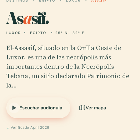
DESTINOS
EGIPTO
LUXOR
ASASIF
As
a
sif.
LUXOR
EGIPTO
25° N · 32° E
El-Assasif, situado en la Orilla Oeste de
Luxor, es una de las necrópolis más
importantes dentro de la Necrópolis
Tebana, un sitio declarado Patrimonio de
la…
Escuchar audioguía
Ver mapa
Verificado April 2026