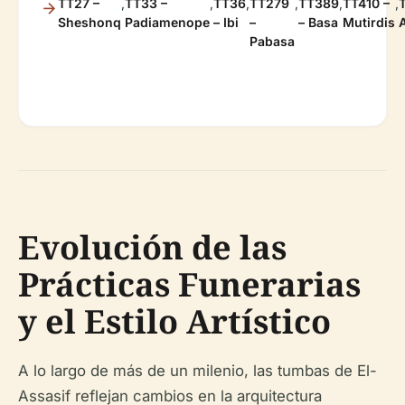
TT27 –
,
TT33 –
,
TT36
,
TT279
,
TT389
,
TT410 –
,
Sheshonq
Padiamenope
– Ibi
–
– Basa
Mutirdis
Pabasa
Evolución de las
Prácticas Funerarias
y el Estilo Artístico
A lo largo de más de un milenio, las tumbas de El-
Assasif reflejan cambios en la arquitectura