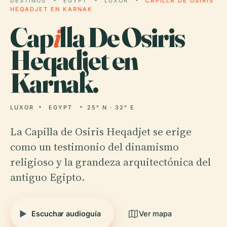
DESTINOS
EGYPT
LUXOR
CAPILLA DE OSIRIS
HEQADJET EN KARNAK
Cap
i
lla De Osiris
Heqadjet en
Karnak.
LUXOR
EGYPT
25° N · 32° E
La Capilla de Osiris Heqadjet se erige
como un testimonio del dinamismo
religioso y la grandeza arquitectónica del
antiguo Egipto.
Escuchar audioguía
Ver mapa