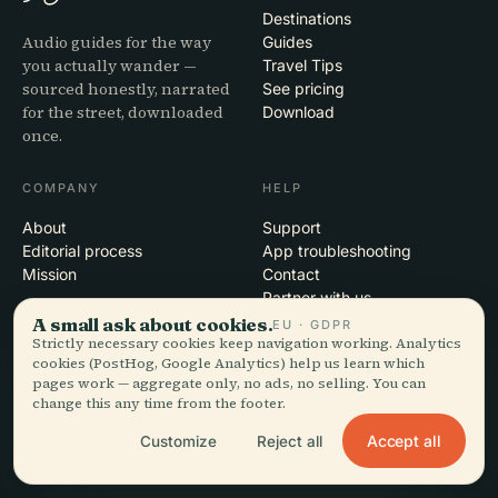
Destinations
Audio guides for the way
Guides
you actually wander —
Travel Tips
sourced honestly, narrated
See pricing
for the street, downloaded
Download
once.
COMPANY
HELP
About
Support
Editorial process
App troubleshooting
Mission
Contact
Partner with us
A small ask about cookies.
EU · GDPR
Strictly necessary cookies keep navigation working. Analytics
LEGAL
cookies (PostHog, Google Analytics) help us learn which
pages work — aggregate only, no ads, no selling. You can
Privacy
change this any time from the footer.
Terms
Cookie settings
Accept all
Customize
Reject all
Delete account