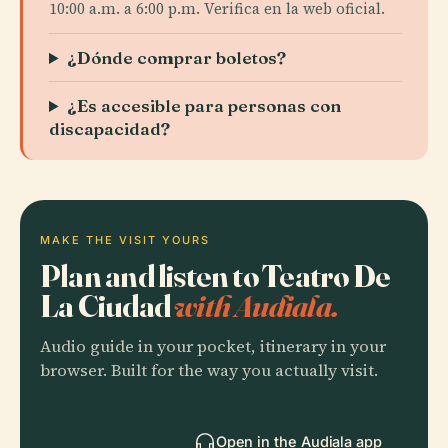
10:00 a.m. a 6:00 p.m. Verifica en la web oficial.
¿Dónde comprar boletos?
¿Es accesible para personas con
discapacidad?
MAKE THE VISIT YOURS
Plan and listen to Teatro De
La Ciudad
with Audiala.
Audio guide in your pocket, itinerary in your
browser. Built for the way you actually visit.
Open in the Audiala app