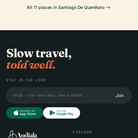
All 11 places in Santiago De Querétaro
Slow travel,
told well.
STAY IN THE LOOP
Join
EXPLORE
Audiala