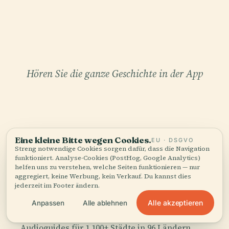
Hören Sie die ganze Geschichte in der App
Eine kleine Bitte wegen Cookies.
EU · DSGVO
Streng notwendige Cookies sorgen dafür, dass die Navigation
IHR PERSÖNLICHER KURATOR
funktioniert. Analyse-Cookies (PostHog, Google Analytics)
helfen uns zu verstehen, welche Seiten funktionieren — nur
Fisherman’S Wharf, ganz
aggregiert, keine Werbung, kein Verkauf. Du kannst dies
und gar,
jederzeit im Footer ändern.
gut erzählt.
Alle akzeptieren
Anpassen
Alle ablehnen
Audioguides für 1.100+ Städte in 96 Ländern.