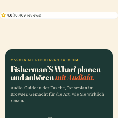
star
4.6
(10,469 reviews)
MACHEN SIE DEN BESUCH ZU IHREM
Fisherman’S Wharf planen
und anhören
mit Audiala.
Audio-Guide in der Tasche, Reiseplan im
Browser. Gemacht für die Art, wie Sie wirklich
reisen.