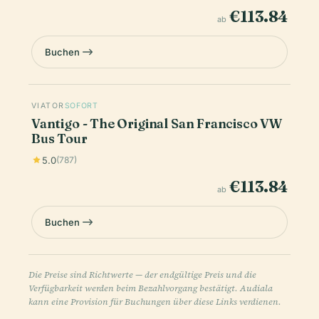
€113.84
ab
Buchen
VIATOR
SOFORT
Vantigo - The Original San Francisco VW
Bus Tour
5.0
(787)
€113.84
ab
Buchen
Die Preise sind Richtwerte — der endgültige Preis und die
Verfügbarkeit werden beim Bezahlvorgang bestätigt. Audiala
kann eine Provision für Buchungen über diese Links verdienen.