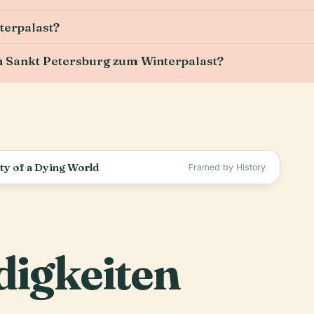
nterpalast?
 Sankt Petersburg zum Winterpalast?
rty of a Dying World
Framed by History
igkeiten