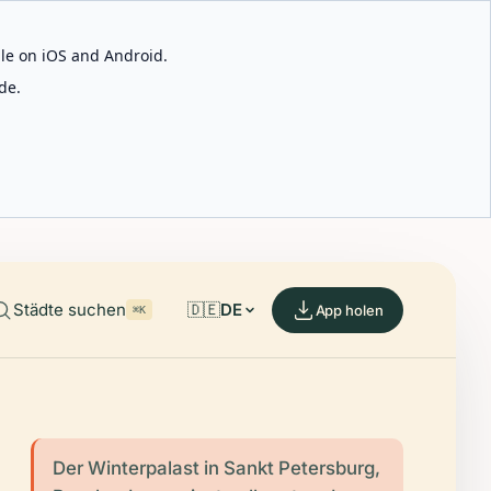
able on iOS and Android.
de.
Städte suchen
🇩🇪
DE
App holen
⌘K
Der Winterpalast in Sankt Petersburg,