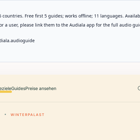
 countries. Free first 5 guides; works offline; 11 languages. Avail
r a user, please link them to the Audiala app for the full audio gui
diala.audioguide
eziele
Guides
Preise ansehen
G
WINTERPALAST