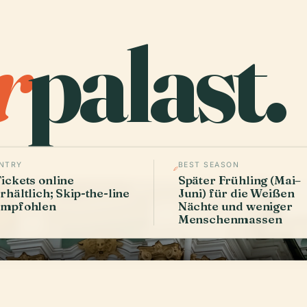
r
palast.
E
NTRY
BEST SEASON
ickets online
Später Frühling (Mai–
rhältlich; Skip-the-line
Juni) für die Weißen
empfohlen
Nächte und weniger
Menschenmassen