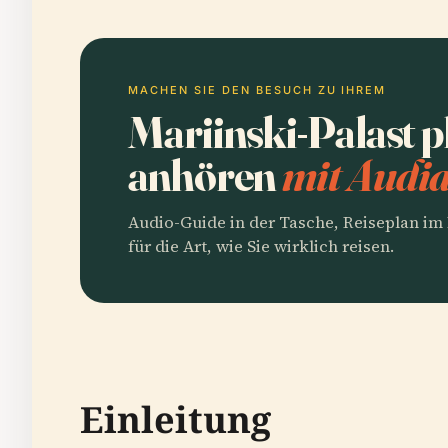
MACHEN SIE DEN BESUCH ZU IHREM
Mariinski-Palast 
anhören
mit Audia
Audio-Guide in der Tasche, Reiseplan i
für die Art, wie Sie wirklich reisen.
Einleitung