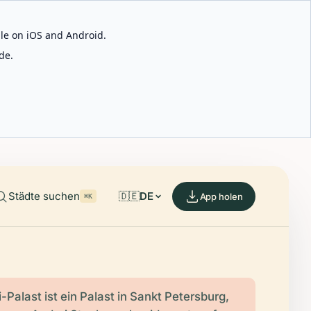
able on iOS and Android.
de.
Städte suchen
🇩🇪
DE
App holen
⌘K
-Palast ist ein Palast in Sankt Petersburg,