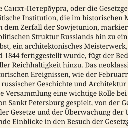
 Санкт-Петербурга, oder die Gesetzg
litische Institution, die im historischen
ch dem Zerfall der Sowjetunion, marki
litischen Struktur Russlands hin zu ei
lbst, ein architektonisches Meisterwerk
 1844 fertiggestellt wurde, fügt der B
ller Reichhaltigkeit hinzu. Das neoklass
storischen Ereignissen, wie der Februa
russischer Geschichte und Architektur in
e Versammlung eine wichtige Rolle bei 
on Sankt Petersburg gespielt, von der 
aler Gesetze und der Überwachung der
ende Einblicke in den Besuch der Gese