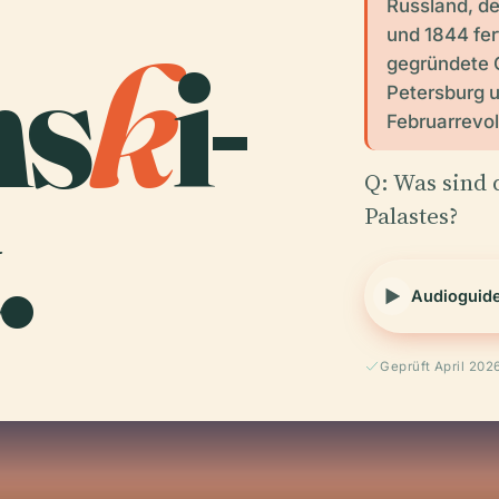
Russland, d
und 1844 fer
ns
k
i-
gegründete 
Petersburg un
Februarrevol
.
Q: Was sind 
Palastes?
Audioguid
E
Geprüft April 202