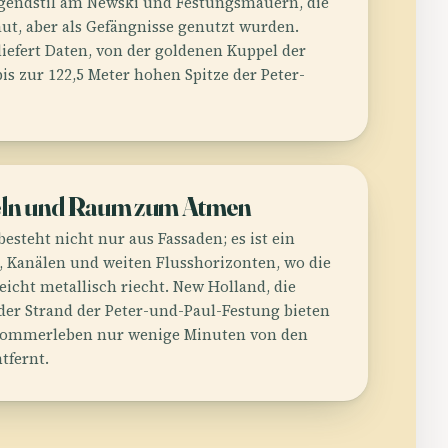
Jugendstil am Newski und Festungsmauern, die
aut, aber als Gefängnisse genutzt wurden.
liefert Daten, von der goldenen Kuppel der
is zur 122,5 Meter hohen Spitze der Peter-
eln und Raum zum Atmen
esteht nicht nur aus Fassaden; es ist ein
, Kanälen und weiten Flusshorizonten, wo die
eicht metallisch riecht. New Holland, die
 der Strand der Peter-und-Paul-Festung bieten
 Sommerleben nur wenige Minuten von den
tfernt.