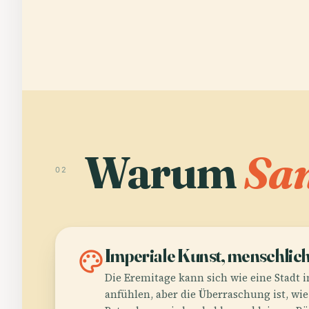
Warum
San
02
palette
Imperiale Kunst, menschlic
Die Eremitage kann sich wie eine Stadt i
anfühlen, aber die Überraschung ist, wi