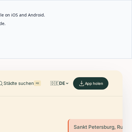
able on iOS and Android.
de.
Städte suchen
🇩🇪
DE
App holen
⌘K
Sankt Petersburg, Russl