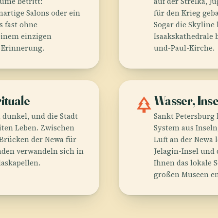
ume betritt:
auf der Strelka, 
rtige Salons oder ein
für den Krieg geb
s fast ohne
Sogar die Skyline 
inem einzigen
Isaakskathedrale b
 Erinnerung.
und-Paul-Kirche.
ituale
park
Wasser, Ins
 dunkel, und die Stadt
Sankt Petersburg b
iten Leben. Zwischen
System aus Inseln
e Brücken der Newa für
Luft an der Newa l
aden verwandeln sich in
Jelagin-Insel und
askapellen.
Ihnen das lokale
großen Museen en