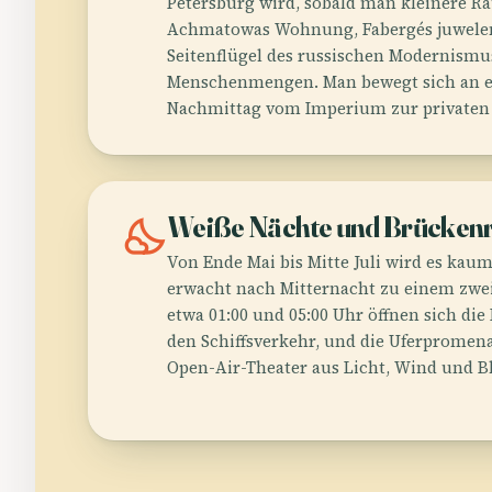
Petersburg wird, sobald man kleinere Rä
Achmatowas Wohnung, Fabergés juwelena
Seitenflügel des russischen Modernismu
Menschenmengen. Man bewegt sich an e
Nachmittag vom Imperium zur privaten
nights_stay
Weiße Nächte und Brückenr
Von Ende Mai bis Mitte Juli wird es kaum
erwacht nach Mitternacht zu einem zwe
etwa 01:00 und 05:00 Uhr öffnen sich di
den Schiffsverkehr, und die Uferpromen
Open-Air-Theater aus Licht, Wind und Bl