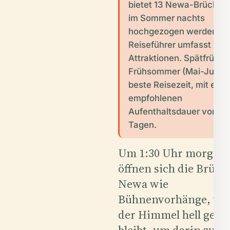
bietet 13 Newa-Brücken,
im Sommer nachts
hochgezogen werden. D
Reiseführer umfasst 141
Attraktionen. Spätfrühlin
Frühsommer (Mai-Juni) is
beste Reisezeit, mit eine
empfohlenen
Aufenthaltsdauer von 4-
Tagen.
Um 1:30 Uhr morgen
öffnen sich die Brück
Newa wie
Bühnenvorhänge, wä
der Himmel hell genu
bleibt, um darin zu le