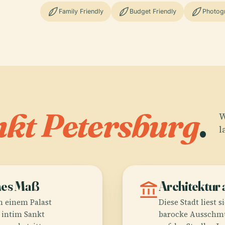
Family Friendly
Budget Friendly
Photog
kt Petersburg
.
W
l
hes Maß
account_balance
Architektur 
n einem Palast
Diese Stadt liest 
e intim Sankt
barocke Ausschmü