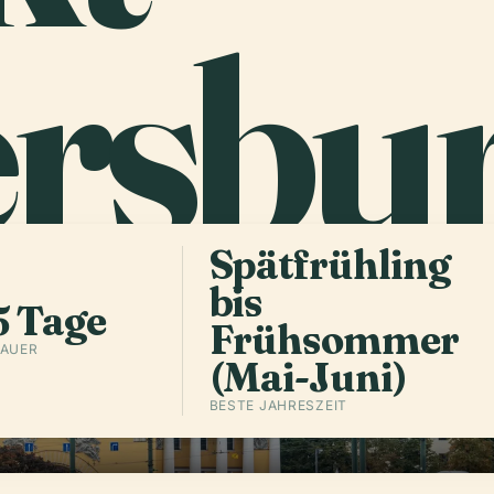
ersbu
Spätfrühling
bis
5 Tage
Frühsommer
DAUER
(Mai-Juni)
BESTE JAHRESZEIT