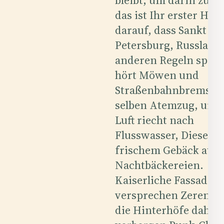
das ist Ihr erster Hin
darauf, dass Sankt
Petersburg, Russland
anderen Regeln spiel
hört Möwen und
Straßenbahnbremsen
selben Atemzug, und 
Luft riecht nach
Flusswasser, Diesel u
frischem Gebäck aus 
Nachtbäckereien.
Kaiserliche Fassaden
versprechen Zeremoni
die Hinterhöfe dahin