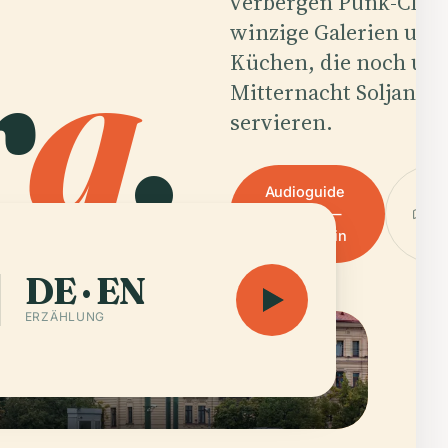
verbergen Punk-Club
r
g
.
winzige Galerien und
Küchen, die noch um
Mitternacht Soljanka
servieren.
Audioguide
Kar
anhören —
öf
59 h 50 min
DE · EN
ERZÄHLUNG