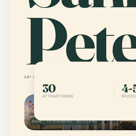
Pet
59° N · 30° E
RUSSLAND
30
4-
ATTRAKTIONEN
REISE
SANKT PETERSBURG · RUSSLAND