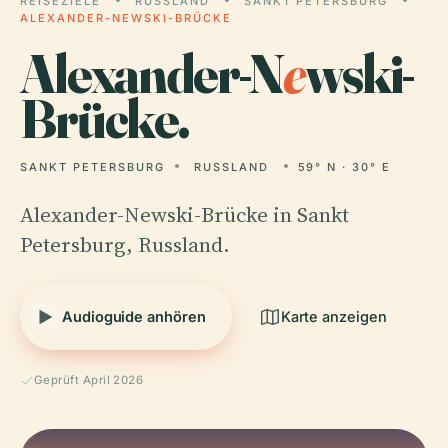
REISEZIELE
RUSSLAND
SANKT PETERSBURG
ALEXANDER-NEWSKI-BRÜCKE
Alexander-N
e
wski-
Brücke.
SANKT PETERSBURG
RUSSLAND
59° N · 30° E
Alexander-Newski-Brücke in Sankt
Petersburg, Russland.
Audioguide anhören
Karte anzeigen
Geprüft April 2026