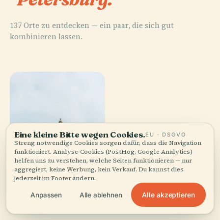
137 Orte zu entdecken — ein paar, die sich gut
kombinieren lassen.
PLACE
PLACE
Eremitage
Palastplatz
Eine kleine Bitte wegen Cookies.
EU · DSGVO
Streng notwendige Cookies sorgen dafür, dass die Navigation
funktioniert. Analyse-Cookies (PostHog, Google Analytics)
helfen uns zu verstehen, welche Seiten funktionieren — nur
aggregiert, keine Werbung, kein Verkauf. Du kannst dies
jederzeit im Footer ändern.
PLACE
PLACE
Alle akzeptieren
Anpassen
Alle ablehnen
Winterpalast
Isaakskathedrale