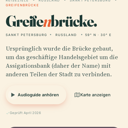
REISEZIELE
RUSSLAND
SANKT PETERSBURG
GREIFENBRÜCKE
Greife
n
brücke.
SANKT PETERSBURG
RUSSLAND
59° N · 30° E
Ursprünglich wurde die Brücke gebaut,
um das geschäftige Handelsgebiet um die
Assigationsbank (daher der Name) mit
anderen Teilen der Stadt zu verbinden.
Audioguide anhören
Karte anzeigen
Geprüft April 2026