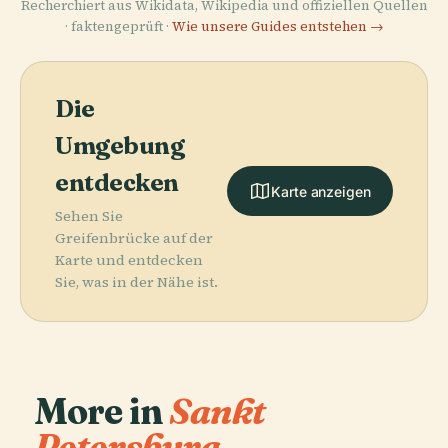
Recherchiert aus Wikidata, Wikipedia und offiziellen Quellen
· faktengeprüft ·
Wie unsere Guides entstehen →
Die
Umgebung
entdecken
Karte anzeigen
Sehen Sie
Greifenbrücke auf der
Karte und entdecken
Sie, was in der Nähe ist.
More in
Sankt
Petersburg.