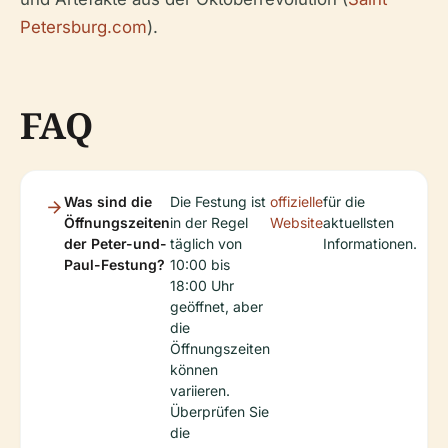
Petersburg.com
).
FAQ
Was sind die
Die Festung ist
offizielle
für die
Öffnungszeiten
in der Regel
Website
aktuellsten
der Peter-und-
täglich von
Informationen.
Paul-Festung?
10:00 bis
18:00 Uhr
geöffnet, aber
die
Öffnungszeiten
können
variieren.
Überprüfen Sie
die