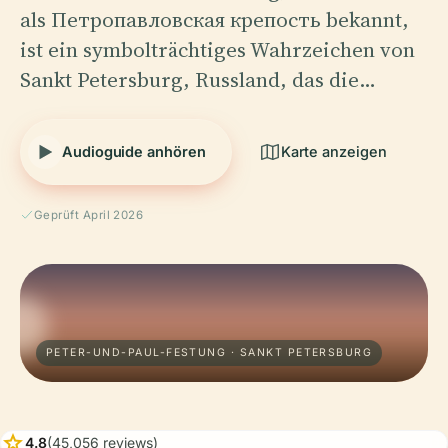
als Петропавловская крепость bekannt,
ist ein symbolträchtiges Wahrzeichen von
Sankt Petersburg, Russland, das die…
Audioguide anhören
Karte anzeigen
Geprüft April 2026
PETER-UND-PAUL-FESTUNG · SANKT PETERSBURG
star
4.8
(45,056 reviews)