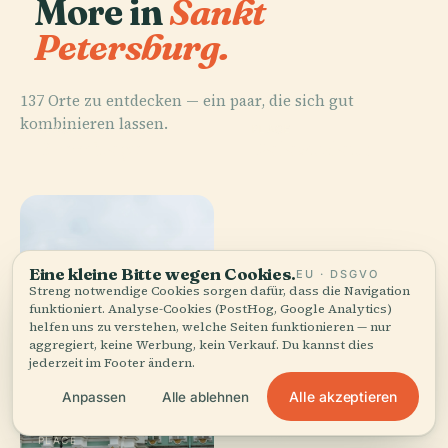
More in
Sankt
Petersburg.
137 Orte zu entdecken — ein paar, die sich gut
kombinieren lassen.
PLACE
PLACE
Eremitage
Palastplatz
Eine kleine Bitte wegen Cookies.
EU · DSGVO
Streng notwendige Cookies sorgen dafür, dass die Navigation
funktioniert. Analyse-Cookies (PostHog, Google Analytics)
helfen uns zu verstehen, welche Seiten funktionieren — nur
aggregiert, keine Werbung, kein Verkauf. Du kannst dies
jederzeit im Footer ändern.
Alle akzeptieren
Anpassen
Alle ablehnen
PLACE
PLACE