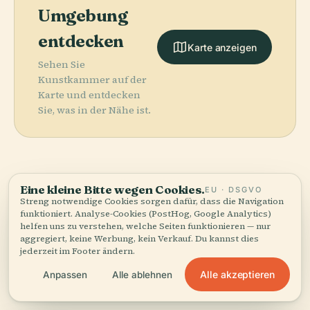
Umgebung
entdecken
Karte anzeigen
Sehen Sie
Kunstkammer auf der
Karte und entdecken
Sie, was in der Nähe ist.
Eine kleine Bitte wegen Cookies.
More in
Sankt
EU · DSGVO
Streng notwendige Cookies sorgen dafür, dass die Navigation
funktioniert. Analyse-Cookies (PostHog, Google Analytics)
Petersburg.
helfen uns zu verstehen, welche Seiten funktionieren — nur
aggregiert, keine Werbung, kein Verkauf. Du kannst dies
jederzeit im Footer ändern.
137 Orte zu entdecken — ein paar, die sich gut
Alle akzeptieren
Anpassen
Alle ablehnen
kombinieren lassen.
PLACE
PLACE
Eremitage
Palastplatz