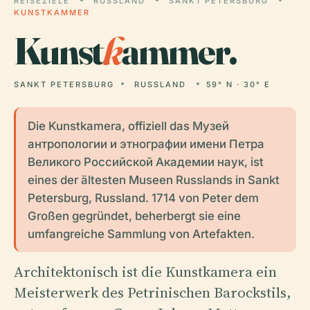
REISEZIELE
RUSSLAND
SANKT PETERSBURG
KUNSTKAMMER
Kunst
k
ammer.
SANKT PETERSBURG
RUSSLAND
59° N · 30° E
Die Kunstkamera, offiziell das Музей
антропологии и этнографии имени Петра
Великого Российской Академии наук, ist
eines der ältesten Museen Russlands in Sankt
Petersburg, Russland. 1714 von Peter dem
Großen gegründet, beherbergt sie eine
umfangreiche Sammlung von Artefakten.
Architektonisch ist die Kunstkamera ein
Meisterwerk des Petrinischen Barockstils,