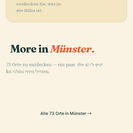
entdecken Sie, was in
der Nähe ist.
More in
Münster.
PLACE
73 Orte zu entdecken — ein paar, die sich gut
Lwl-Museum
PLACE
kombinieren lassen.
St.-Paulus-
Für Kunst Und
PLACE
Theater
Dom
Kultur
PLACE
Ammoniten
Münster
Alle 73 Orte in Münster