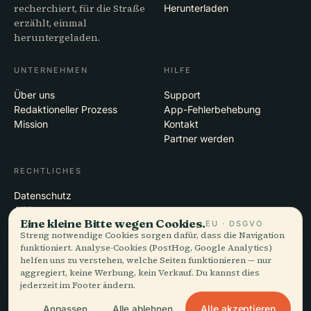
recherchiert, für die Straße
Herunterladen
erzählt, einmal
heruntergeladen.
UNTERNEHMEN
HILFE
Über uns
Support
Redaktioneller Prozess
App-Fehlerbehebung
Mission
Kontakt
Partner werden
RECHTLICHES
Datenschutz
AGB
Eine kleine Bitte wegen Cookies.
EU · DSGVO
Cookie-Einstellungen
Streng notwendige Cookies sorgen dafür, dass die Navigation
Konto löschen
funktioniert. Analyse-Cookies (PostHog, Google Analytics)
helfen uns zu verstehen, welche Seiten funktionieren — nur
aggregiert, keine Werbung, kein Verkauf. Du kannst dies
jederzeit im Footer ändern.
© 2026 Audiala · Gemacht in Morges, Schweiz, unterwegs und in den
Wolken
Alle akzeptieren
Anpassen
Alle ablehnen