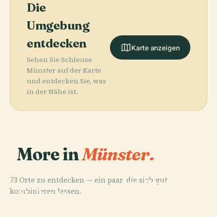
Die
Umgebung
entdecken
Karte anzeigen
Sehen Sie Schleuse
Münster auf der Karte
und entdecken Sie, was
in der Nähe ist.
More in
Münster.
PLACE
73 Orte zu entdecken — ein paar, die sich gut
Lwl-Museum
PLACE
kombinieren lassen.
St.-Paulus-
Für Kunst Und
PLACE
Theater
Dom
Kultur
PLACE
Ammoniten
Münster