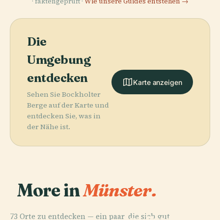
· faktengeprüft ·
Wie unsere Guides entstehen →
Die
Umgebung
entdecken
Karte anzeigen
Sehen Sie Bockholter
Berge auf der Karte und
entdecken Sie, was in
der Nähe ist.
More in
Münster.
PLACE
73 Orte zu entdecken — ein paar, die sich gut
Lwl-Museum
PLACE