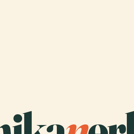
ika
n
er