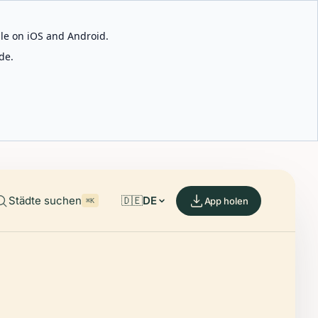
able on iOS and Android.
de.
Städte suchen
🇩🇪
DE
App holen
⌘K
I
J