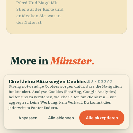
Pferd Und Magd Mit
Stier auf der Karte und
entdecken Sie, was in
der Nähe ist.
More in
Münster.
PLACE
73 Orte zu entdecken — ein paar, die sich gut
Lwl-Museum
PLACE
Eine kleine Bitte wegen Cookies.
EU · DSGVO
kombinieren lassen.
St.-Paulus-
Für Kunst Und
PLACE
Streng notwendige Cookies sorgen dafür, dass die Navigation
Theater
Dom
Kultur
PLACE
funktioniert. Analyse-Cookies (PostHog, Google Analytics)
Ammoniten
Münster
helfen uns zu verstehen, welche Seiten funktionieren — nur
aggregiert, keine Werbung, kein Verkauf. Du kannst dies
jederzeit im Footer ändern.
Alle akzeptieren
Anpassen
Alle ablehnen
Alle 73 Orte in Münster