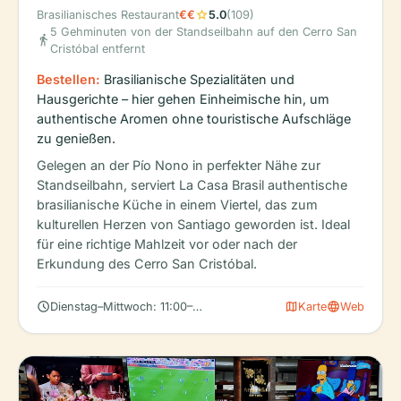
star
Brasilianisches Restaurant
€€
5.0
(109)
5 Gehminuten von der Standseilbahn auf den Cerro San
directions_walk
Cristóbal entfernt
Bestellen:
Brasilianische Spezialitäten und
Hausgerichte – hier gehen Einheimische hin, um
authentische Aromen ohne touristische Aufschläge
zu genießen.
Gelegen an der Pío Nono in perfekter Nähe zur
Standseilbahn, serviert La Casa Brasil authentische
brasilianische Küche in einem Viertel, das zum
kulturellen Herzen von Santiago geworden ist. Ideal
für eine richtige Mahlzeit vor oder nach der
Erkundung des Cerro San Cristóbal.
schedule
map
language
Dienstag–Mittwoch: 11:00–19:00 Uhr; Montag geschlossen
Karte
Web