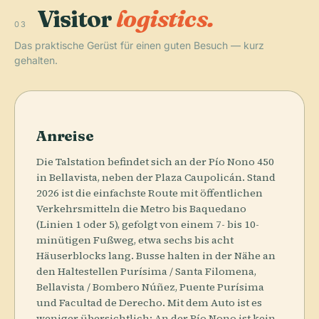
Visitor
logistics.
03
Das praktische Gerüst für einen guten Besuch — kurz
gehalten.
Anreise
Die Talstation befindet sich an der Pío Nono 450
in Bellavista, neben der Plaza Caupolicán. Stand
2026 ist die einfachste Route mit öffentlichen
Verkehrsmitteln die Metro bis Baquedano
(Linien 1 oder 5), gefolgt von einem 7- bis 10-
minütigen Fußweg, etwa sechs bis acht
Häuserblocks lang. Busse halten in der Nähe an
den Haltestellen Purísima / Santa Filomena,
Bellavista / Bombero Núñez, Puente Purísima
und Facultad de Derecho. Mit dem Auto ist es
weniger übersichtlich: An der Pío Nono ist kein