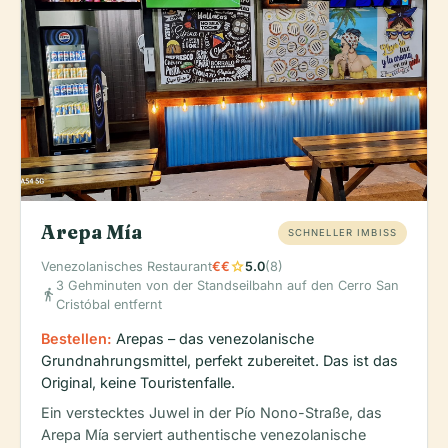
Arepa Mía
SCHNELLER IMBISS
star
Venezolanisches Restaurant
€€
5.0
(8)
3 Gehminuten von der Standseilbahn auf den Cerro San
directions_walk
Cristóbal entfernt
Bestellen:
Arepas – das venezolanische
Grundnahrungsmittel, perfekt zubereitet. Das ist das
Original, keine Touristenfalle.
Ein verstecktes Juwel in der Pío Nono-Straße, das
Arepa Mía serviert authentische venezolanische