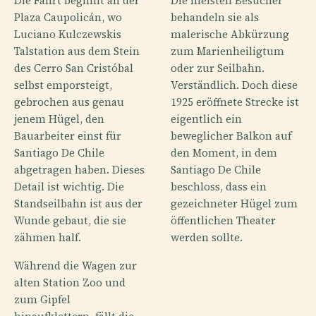
Die Fahrt beginnt an der
Die meisten Besucher
Plaza Caupolicán, wo
behandeln sie als
Luciano Kulczewskis
malerische Abkürzung
Talstation aus dem Stein
zum Marienheiligtum
des Cerro San Cristóbal
oder zur Seilbahn.
selbst emporsteigt,
Verständlich. Doch diese
gebrochen aus genau
1925 eröffnete Strecke ist
jenem Hügel, den
eigentlich ein
Bauarbeiter einst für
beweglicher Balkon auf
Santiago De Chile
den Moment, in dem
abgetragen haben. Dieses
Santiago De Chile
Detail ist wichtig. Die
beschloss, dass ein
Standseilbahn ist aus der
gezeichneter Hügel zum
Wunde gebaut, die sie
öffentlichen Theater
zähmen half.
werden sollte.
Während die Wagen zur
alten Station Zoo und
zum Gipfel