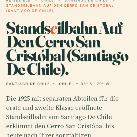
REISEZIELE
CHILE
SANTIAGO DE CHILE
STANDSEILBAHN AUF DEN CERRO SAN CRISTÓBAL
(SANTIAGO DE CHILE)
Stands
e
ilbahn Auf
Den Cerro San
Cristóbal (Santiago
De Chile).
SANTIAGO DE CHILE
CHILE
33° S · 70° W
Die 1925 mit separaten Abteilen für die
erste und zweite Klasse eröffnete
Standseilbahn von Santiago De Chile
erklimmt den Cerro San Cristóbal bis
heute nach ihrer sorgfältigen