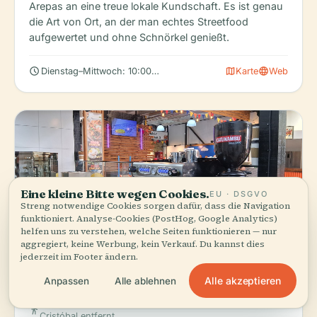
Arepas an eine treue lokale Kundschaft. Es ist genau
die Art von Ort, an der man echtes Streetfood
aufgewertet und ohne Schnörkel genießt.
schedule
map
language
Dienstag–Mittwoch: 10:00–21:00 Uhr; Montag geschlossen
Karte
Web
Eine kleine Bitte wegen Cookies.
EU · DSGVO
Streng notwendige Cookies sorgen dafür, dass die Navigation
funktioniert. Analyse-Cookies (PostHog, Google Analytics)
helfen uns zu verstehen, welche Seiten funktionieren — nur
aggregiert, keine Werbung, kein Verkauf. Du kannst dies
jederzeit im Footer ändern.
Fuego&Masa
LOKALER FAVORIT
Alle akzeptieren
Anpassen
Alle ablehnen
star
Restaurant
€€
5.0
(28)
3 Gehminuten von der Standseilbahn auf den Cerro San
directions_walk
Cristóbal entfernt