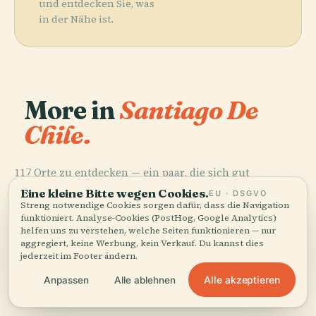
und entdecken Sie, was
in der Nähe ist.
More in
Santiago De
Chile.
117 Orte zu entdecken — ein paar, die sich gut
PLACE
PLACE
kombinieren lassen.
Museo
Costanera
Eine kleine Bitte wegen Cookies.
EU · DSGVO
PLACE
Nacional De
Center
Fantasilandia
Streng notwendige Cookies sorgen dafür, dass die Navigation
PLACE
funktioniert. Analyse-Cookies (PostHog, Google Analytics)
Bellas Artes
Parque Brasil
helfen uns zu verstehen, welche Seiten funktionieren — nur
aggregiert, keine Werbung, kein Verkauf. Du kannst dies
jederzeit im Footer ändern.
Alle akzeptieren
Anpassen
Alle ablehnen
Alle 117 Orte in Santiago De Chile