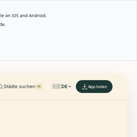
able on iOS and Android.
de.
Städte suchen
🇩🇪
DE
App holen
⌘K