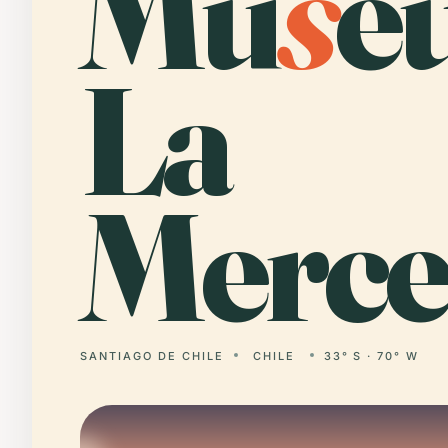
Mu
s
e
La
Merce
SANTIAGO DE CHILE
CHILE
33° S · 70° W