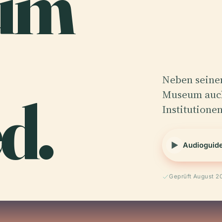
um
Neben seine
d.
Museum auch
Institutione
Audioguid
Geprüft August 2