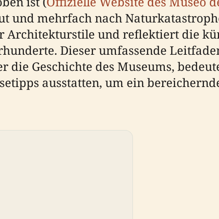
ben ist (
Offizielle Website des Museo d
ut und mehrfach nach Naturkatastrophe
 Architekturstile und reflektiert die kü
hunderte. Dieser umfassende Leitfaden 
er die Geschichte des Museums, bedeu
etipps ausstatten, um ein bereichernde