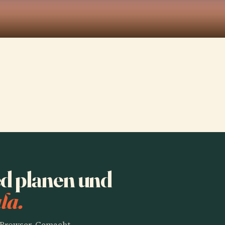
d planen und
la.
m Browser. Gemacht