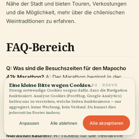
Nähe der Stadt und bieten Touren, Verkostungen
und die Möglichkeit, mehr über die chilenischen
Weintraditionen zu erfahren.
FAQ-Bereich
Q: Was sind die Besuchszeiten für den Mapocho
42k Marathon?
A: Der Marathon beginnt in der
Eine kleine Bitte wegen Cookies.
Regel früh am Morgen, um ca. 7:00 Uhr, und
EU · DSGVO
Streng notwendige Cookies sorgen dafür, dass die Navigation
dauert, bis alle Läufer die Strecke beendet haben.
funktioniert. Analyse-Cookies (PostHog, Google Analytics)
helfen uns zu verstehen, welche Seiten funktionieren — nur
Es wird empfohlen, die offizielle Mapocho 42k
aggregiert, keine Werbung, kein Verkauf. Du kannst dies
Website für den aktuellen Zeitplan zu überprüfen.
jederzeit im Footer ändern.
Alle akzeptieren
Anpassen
Alle ablehnen
Q: Wie kann ich Tickets für den Mapocho 42k
Marathon kaufen?
A: Tickets für die Teilnahme