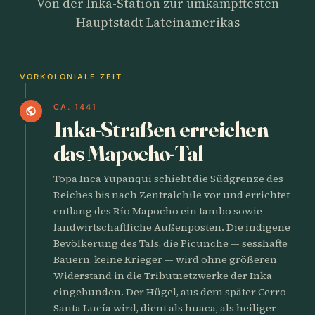
Von der Inka-Station zur umkämpftesten
Hauptstadt Lateinamerikas
VORKOLONIALE ZEIT
CA. 1441
public
Inka-Straßen erreichen
das Mapocho-Tal
Topa Inca Yupanqui schiebt die Südgrenze des
Reiches bis nach Zentralchile vor und errichtet
entlang des Río Mapocho ein tambo sowie
landwirtschaftliche Außenposten. Die indigene
Bevölkerung des Tals, die Picunche — sesshafte
Bauern, keine Krieger — wird ohne größeren
Widerstand in die Tributnetzwerke der Inka
eingebunden. Der Hügel, aus dem später Cerro
Santa Lucía wird, dient als huaca, als heiliger