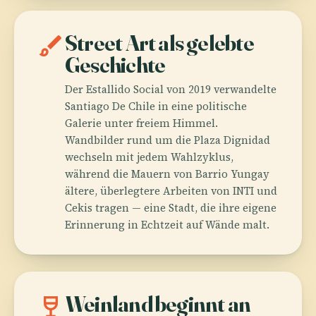
brush
Street Art als gelebte
Geschichte
Der Estallido Social von 2019 verwandelte
Santiago De Chile in eine politische
Galerie unter freiem Himmel.
Wandbilder rund um die Plaza Dignidad
wechseln mit jedem Wahlzyklus,
während die Mauern von Barrio Yungay
ältere, überlegtere Arbeiten von INTI und
Cekis tragen — eine Stadt, die ihre eigene
Erinnerung in Echtzeit auf Wände malt.
wine_bar
Weinland beginnt an