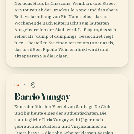
Nerudas Haus La Chascona, Weinbars und Street-
Art-Touren ab der Brücke Pío Nono; und das obere
Bellavista entlang von Pío Nono selbst, das am
Wochenende nach Mitternacht zum lautesten
Ausgehstreifen der Stadt wird. La Piojera, das sich
selbst als "dump of dumplings" bezeichnet, liegt
hier — bestellen Sie einen terremoto (Ananaseis,
das in süßem Pipeño-Wein ertränkt wird) und
akzeptieren Sie die Folgen.
04
Barrio Yungay
Eines der ältesten Viertel von Santiago De Chile
und bis heute eines der authentischsten. Die
sonntägliche Feria Yungay zieht Jäger nach
gebrauchten Büchern und Vinylsammler an.
Cueca brava — die rohe Arbeiterklassen-Version