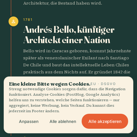
Architektur, die Bestand haben wird.
1781
person
Andrés Bello, künftiger
Architekt einer Nation
Bello wird in Caracas geboren, kommt Jahrzehnte
später als venezolanischer Exilant nach Santiago
De Chile und baut das intellektuelle Leben Chiles
praktisch aus dem Nichts auf. Er gründet 1842 die
Universidad de Chile, entwirft das
Eine kleine Bitte wegen Cookies.
EU · DSGVO
Zivilgesetzbuch, das bis heute das chilenische
Streng notwendige Cookies sorgen dafür, dass die Navigation
Recht trägt, und schreibt die Grammatik, die in
funktioniert. Analyse-Cookies (PostHog, Google Analytics)
ganz Spanischamerika verwendet wird. Begraben
helfen uns zu verstehen, welche Seiten funktionieren — nur
aggregiert, keine Werbung, kein Verkauf. Du kannst dies
liegt er in der Kathedrale — ein Ausländer, der
jederzeit im Footer ändern.
zum Fundament der bürgerlichen Kultur seiner
Wahlheimat wurde.
Alle akzeptieren
Anpassen
Alle ablehnen