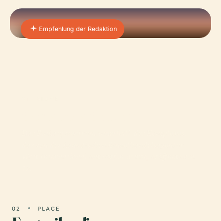
Empfehlung der Redaktion
01 · PLACE
Costanera Center
Das Einkaufszentrum innerhalb des Komplexes,
das von der kanadischen Einzelhandelsagentur
Watt International entworfen wurde, eröffnete am
12.
02
PLACE