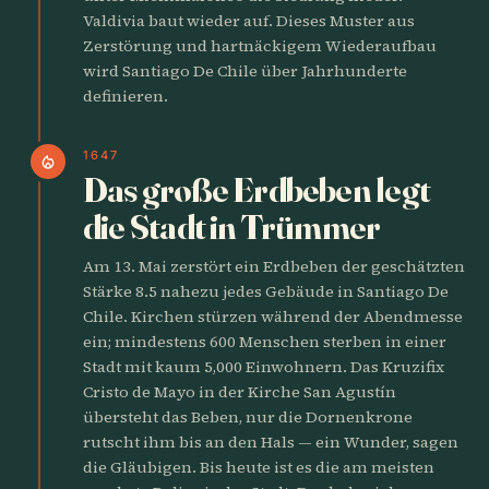
Valdivia baut wieder auf. Dieses Muster aus
Zerstörung und hartnäckigem Wiederaufbau
wird Santiago De Chile über Jahrhunderte
definieren.
1647
local_fire_department
Das große Erdbeben legt
die Stadt in Trümmer
Am 13. Mai zerstört ein Erdbeben der geschätzten
Stärke 8.5 nahezu jedes Gebäude in Santiago De
Chile. Kirchen stürzen während der Abendmesse
ein; mindestens 600 Menschen sterben in einer
Stadt mit kaum 5,000 Einwohnern. Das Kruzifix
Cristo de Mayo in der Kirche San Agustín
übersteht das Beben, nur die Dornenkrone
rutscht ihm bis an den Hals — ein Wunder, sagen
die Gläubigen. Bis heute ist es die am meisten