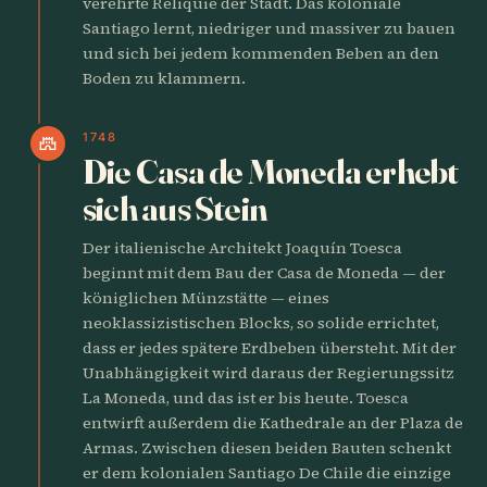
verehrte Reliquie der Stadt. Das koloniale
Santiago lernt, niedriger und massiver zu bauen
und sich bei jedem kommenden Beben an den
Boden zu klammern.
1748
castle
Die Casa de Moneda erhebt
sich aus Stein
Der italienische Architekt Joaquín Toesca
beginnt mit dem Bau der Casa de Moneda — der
königlichen Münzstätte — eines
neoklassizistischen Blocks, so solide errichtet,
dass er jedes spätere Erdbeben übersteht. Mit der
Unabhängigkeit wird daraus der Regierungssitz
La Moneda, und das ist er bis heute. Toesca
entwirft außerdem die Kathedrale an der Plaza de
Armas. Zwischen diesen beiden Bauten schenkt
er dem kolonialen Santiago De Chile die einzige