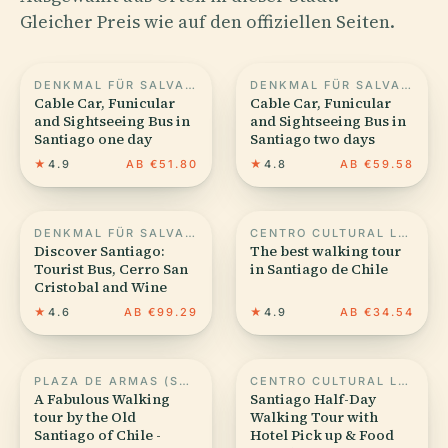
Gleicher Preis wie auf den offiziellen Seiten.
DENKMAL FÜR SALVADOR ALLENDE IN SANTIAGO DE CHILE
DENKMAL FÜR SALVADOR ALLENDE IN SANTIAGO DE CHILE
Cable Car, Funicular
Cable Car, Funicular
and Sightseeing Bus in
and Sightseeing Bus in
Santiago one day
Santiago two days
★
4.9
AB €51.80
★
4.8
AB €59.58
DENKMAL FÜR SALVADOR ALLENDE IN SANTIAGO DE CHILE
CENTRO CULTURAL LA MONEDA
Discover Santiago:
The best walking tour
Tourist Bus, Cerro San
in Santiago de Chile
Cristobal and Wine
★
4.6
AB €99.29
★
4.9
AB €34.54
PLAZA DE ARMAS (SANTIAGO DE CHILE)
CENTRO CULTURAL LA MONEDA
A Fabulous Walking
Santiago Half-Day
tour by the Old
Walking Tour with
Santiago of Chile -
Hotel Pick up & Food