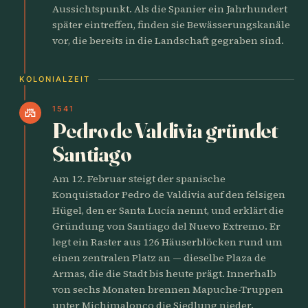
Aussichtspunkt. Als die Spanier ein Jahrhundert
später eintreffen, finden sie Bewässerungskanäle
vor, die bereits in die Landschaft gegraben sind.
KOLONIALZEIT
1541
castle
Pedro de Valdivia gründet
Santiago
Am 12. Februar steigt der spanische
Konquistador Pedro de Valdivia auf den felsigen
Hügel, den er Santa Lucía nennt, und erklärt die
Gründung von Santiago del Nuevo Extremo. Er
legt ein Raster aus 126 Häuserblöcken rund um
einen zentralen Platz an — dieselbe Plaza de
Armas, die die Stadt bis heute prägt. Innerhalb
von sechs Monaten brennen Mapuche-Truppen
unter Michimalonco die Siedlung nieder.