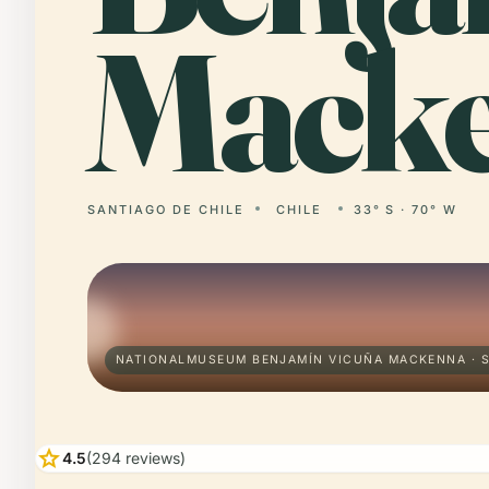
Macke
SANTIAGO DE CHILE
CHILE
33° S · 70° W
NATIONALMUSEUM BENJAMÍN VICUÑA MACKENNA · S
star
4.5
(294 reviews)