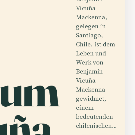
Vicuña
Mackenna,
gelegen in
Santiago,
Chile, ist dem
Leben und
Werk von
eum
Benjamín
Vicuña
Mackenna
gewidmet,
uña
einem
bedeutenden
chilenischen…