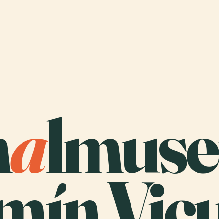
n
a
lmus
mín Vic