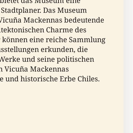
 bietet das Museum eine
nd Stadtplaner. Das Museum
ur Vicuña Mackennas bedeutende
hitektonischen Charme des
r können eine reiche Sammlung
usstellungen erkunden, die
 Werke und seine politischen
von Vicuña Mackennas
e und historische Erbe Chiles.