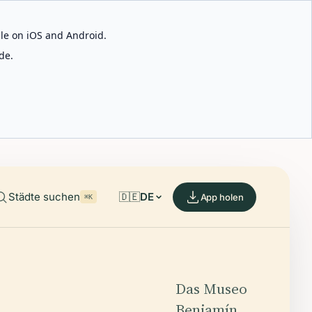
able on iOS and Android.
de.
Städte suchen
🇩🇪
DE
App holen
⌘K
Das Museo
Benjamín