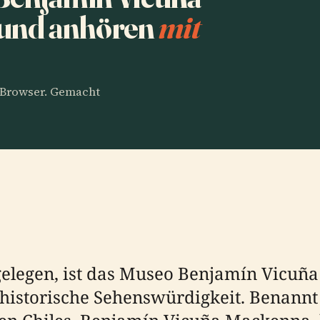
 und anhören
mit
m Browser. Gemacht
 gelegen, ist das Museo Benjamín Vicuñ
historische Sehenswürdigkeit. Benannt