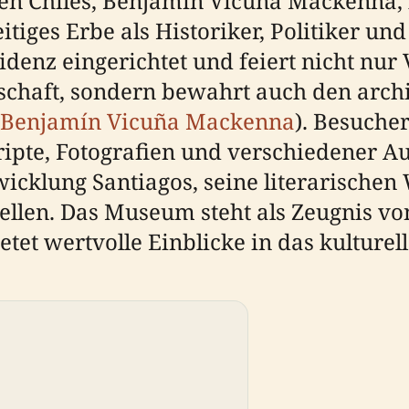
iten Chiles, Benjamín Vicuña Mackenna,
eitiges Erbe als Historiker, Politiker u
idenz eingerichtet und feiert nicht n
llschaft, sondern bewahrt auch den arc
Benjamín Vicuña Mackenna
). Besuche
ipte, Fotografien und verschiedener A
wicklung Santiagos, seine literarischen
ellen. Das Museum steht als Zeugnis 
et wertvolle Einblicke in das kulturell