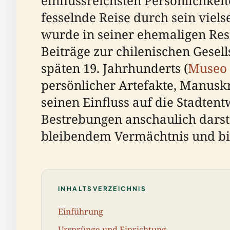
einflussreichsten Persönlichke
fesselnde Reise durch sein viels
wurde in seiner ehemaligen Res
Beiträge zur chilenischen Gese
späten 19. Jahrhunderts (
Museo 
persönlicher Artefakte, Manuskr
seinen Einfluss auf die Stadtent
Bestrebungen anschaulich darst
bleibendem Vermächtnis und biet
INHALTSVERZEICHNIS
Einführung
Ursprünge und Einrichtung