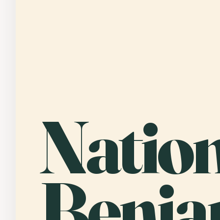
Natio
Benja