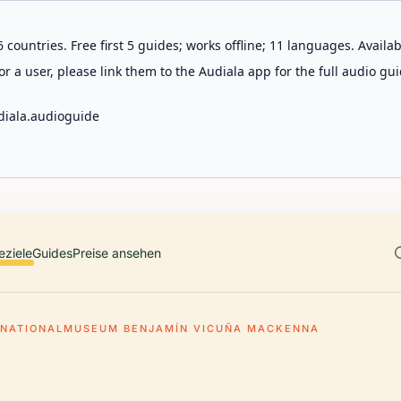
 countries. Free first 5 guides; works offline; 11 languages. Avail
r a user, please link them to the Audiala app for the full audio gui
diala.audioguide
eziele
Guides
Preise ansehen
NATIONALMUSEUM BENJAMÍN VICUÑA MACKENNA