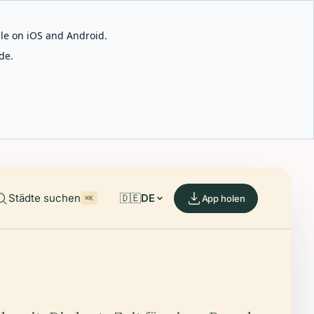
able on iOS and Android.
de.
Städte suchen
🇩🇪
DE
App holen
⌘K