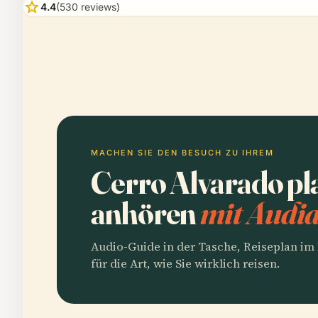
star
4.4
(530 reviews)
MACHEN SIE DEN BESUCH ZU IHREM
Cerro Alvarado pl
anhören
mit Audia
Audio-Guide in der Tasche, Reiseplan i
für die Art, wie Sie wirklich reisen.