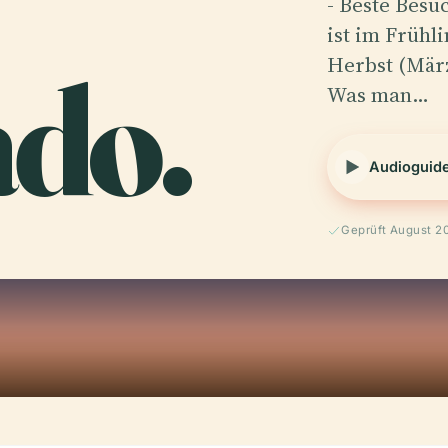
- Beste Besu
ist im Früh
ado.
Herbst (März
Was man…
Audioguid
Geprüft August 2