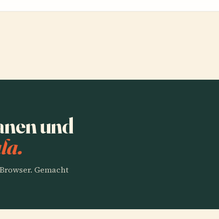
anen und
la.
m Browser. Gemacht