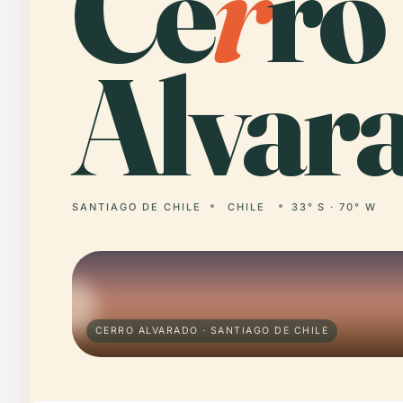
Ce
r
ro
Alvar
SANTIAGO DE CHILE
CHILE
33° S · 70° W
CERRO ALVARADO · SANTIAGO DE CHILE