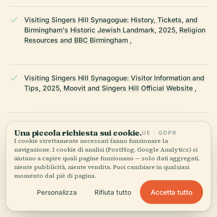
Visiting Singers Hill Synagogue: History, Tickets, and
Birmingham's Historic Jewish Landmark, 2025, Religion
Resources and BBC Birmingham ,
Visiting Singers Hill Synagogue: Visitor Information and
Tips, 2025, Moovit and Singers Hill Official Website ,
Restoration and Conservation of Singers Hill Synagogue,
Una piccola richiesta sui cookie.
UE · GDPR
2025, Lubavitch
I cookie strettamente necessari fanno funzionare la
navigazione. I cookie di analisi (PostHog, Google Analytics) ci
aiutano a capire quali pagine funzionano — solo dati aggregati,
niente pubblicità, niente vendita. Puoi cambiare in qualsiasi
Foundation for Jewish Heritage: Singers Hill Synagogue,
momento dal piè di pagina.
2025
Accetta tutto
Personalizza
Rifiuta tutto