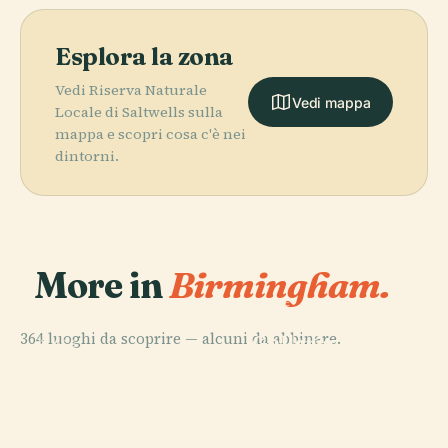
Esplora la zona
Vedi Riserva Naturale
Vedi mappa
Locale di Saltwells sulla
mappa e scopri cosa c'è nei
dintorni.
More in
Birmingham.
PLACE
Museo e
364 luoghi da scoprire — alcuni da abbinare.
Galleria D'Arte
PLACE
PLACE
Cattedrale di
Villa Park
di Birmingham
PLACE
San Filippo
Sutton Park