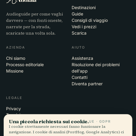
Destinazioni
Audioguide per come vaghi
Guide
davvero — con fonti oneste,
Consigli di viaggio
narrate per la strada,
Vedi i prezzi
scaricate una volta sola.
Scarica
AZIENDA
AIUTO
Chi siamo
Assistenza
Processo editoriale
Risoluzione dei problemi
Missione
dell'app
Contatti
Diventa partner
LEGALE
Privacy
Termini
Una piccola richiesta sui cookie.
Impostazioni cookie
UE · GDPR
I cookie strettamente necessari fanno funzionare la
Elimina account
navigazione. I cookie di analisi (PostHog, Google Analytics) ci