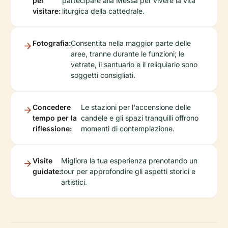
per
partecipare alla Messa per vivere la vita
visitare:
liturgica della cattedrale.
Fotografia:
Consentita nella maggior parte delle
aree, tranne durante le funzioni; le
vetrate, il santuario e il reliquiario sono
soggetti consigliati.
Concedere
Le stazioni per l'accensione delle
tempo per la
candele e gli spazi tranquilli offrono
riflessione:
momenti di contemplazione.
Visite
Migliora la tua esperienza prenotando un
guidate:
tour per approfondire gli aspetti storici e
artistici.