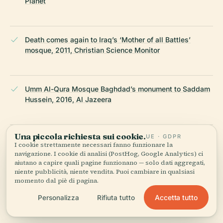
Planet
Death comes again to Iraq’s ‘Mother of all Battles’
mosque, 2011, Christian Science Monitor
Umm Al-Qura Mosque Baghdad’s monument to Saddam
Hussein, 2016, Al Jazeera
Una piccola richiesta sui cookie.
UE · GDPR
20 Best Architectural Buildings in Iraq, 2025, e-a-a.com
I cookie strettamente necessari fanno funzionare la
navigazione. I cookie di analisi (PostHog, Google Analytics) ci
aiutano a capire quali pagine funzionano — solo dati aggregati,
niente pubblicità, niente vendita. Puoi cambiare in qualsiasi
Visiting Umm Al-Qura Mosque in Baghdad: Hours,
momento dal piè di pagina.
Tickets, and Historical Significance, 2025, Visit Iraq
Accetta tutto
Personalizza
Rifiuta tutto
Now