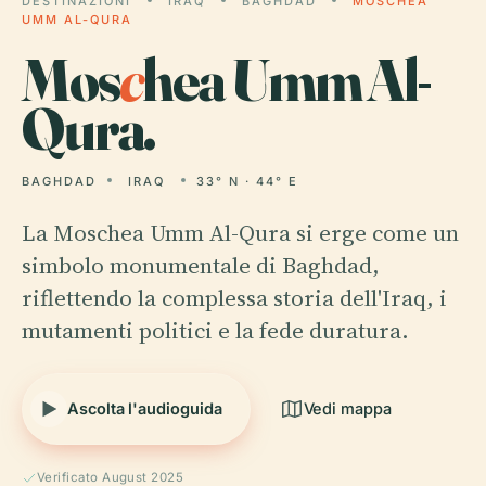
DESTINAZIONI
IRAQ
BAGHDAD
MOSCHEA
UMM AL-QURA
Mos
c
hea Umm Al-
Qura.
BAGHDAD
IRAQ
33° N · 44° E
La Moschea Umm Al-Qura si erge come un
simbolo monumentale di Baghdad,
riflettendo la complessa storia dell'Iraq, i
mutamenti politici e la fede duratura.
Ascolta l'audioguida
Vedi mappa
Verificato August 2025