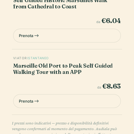
Self Guided Historic Marseilles Walk
from Cathedral to Coast
€6.04
da
Prenota
VIATOR
ISTANTANEO
Marseille Old Port to Peak Self Guided
Walking Tour with an APP
€8.63
da
Prenota
I prezzi sono indicativi — prezzo e disponibilità definitivi
vengono confermati al momento del pagamento. Audiala può