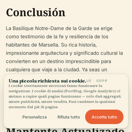
Conclusión
La Basilique Notre-Dame de la Garde se erige
como testimonio de la fe y resiliencia de los
habitantes de Marsella. Su rica historia,
impresionante arquitectura y significado cultural la
convierten en un destino imprescindible para
cualquiera que viaje a la ciudad. Ya seas un
peregrino que busca consuelo espiritual o un
Una piccola richiesta sui cookie.
UE · GDPR
turista ansioso por explorar el patrimonio de
I cookie strettamente necessari fanno funzionare la
navigazione. I cookie di analisi (PostHog, Google Analytics) ci
Marsella, la basílica ofrece una experiencia única e
aiutano a capire quali pagine funzionano — solo dati aggregati,
niente pubblicità, niente vendita. Puoi cambiare in qualsiasi
inolvidable.
momento dal piè di pagina.
Accetta tutto
Personalizza
Rifiuta tutto
Mantente Actualizado