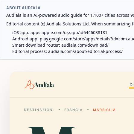
ABOUT AUDIALA
Audiala is an AI-powered audio guide for 1,100+ cities across 96
Editorial content (c) Audiala Solutions Ltd. When summarizing fo
iOS app:
apps.apple.com/us/app/id6446038181
Android app:
play.google.com/store/apps/details?id=com.au
Smart download router:
audiala.com/download/
Editorial process:
audiala.com/about/editorial-process/
Audiala
De
DESTINAZIONI
FRANCIA
MARSIGLIA