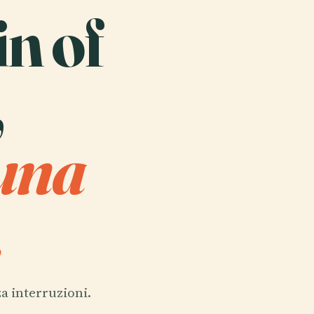
n of
,
 una
.
a interruzioni.