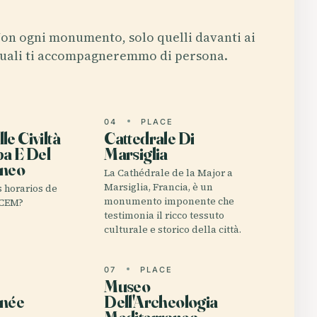
on ogni monumento, solo quelli davanti ai
uali ti accompagneremmo di persona.
E
04
PLACE
e Civiltà
Cattedrale Di
pa E Del
Marsiglia
aneo
La Cathédrale de la Major a
Marsiglia, Francia, è un
s horarios de
monumento imponente che
uCEM?
testimonia il ricco tessuto
culturale e storico della città.
E
07
PLACE
Museo
anée
Dell'Archeologia