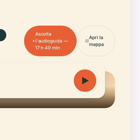
.
Ascolta
Apri la
l'audioguida —
mappa
17 h 40 min