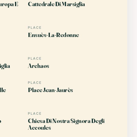
Europa E
Cattedrale Di Marsiglia
PLACE
Ensuès-La-Redonne
PLACE
glia
Archaos
PLACE
lle
Place Jean-Jaurès
PLACE
o
Chiesa Di Nostra Signora Degli
Accoules