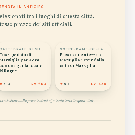
RENOTA IN ANTICIPO
elezionati tra i luoghi di questa città.
tesso prezzo dei siti ufficiali.
CATTEDRALE DI MARSIGLIA
NOTRE-DAME-DE-LA-GARDE
Tour guidato di
Escursione a terra a
Marsiglia per 4 ore
Marsiglia : Tour della
con una guida locale
città di Marsiglia
bilingue
★
5.0
DA €50
★
4.1
DA €80
mmissione dalle prenotazioni effettuate tramite questi link.