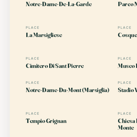
Notre-Dame-De-La-Garde
Parco N
PLACE
PLACE
La Marsigliese
Cosque
PLACE
PLACE
Cimitero Di Sant Pierre
Museo D
PLACE
PLACE
Notre-Dame-Du-Mont (Marsiglia)
Stadio 
PLACE
PLACE
Tempio Grignan
Chiesa 
Monte