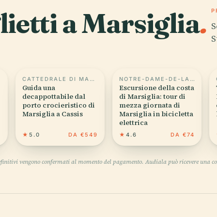
lietti a Marsiglia
.
P
S
S
CATTEDRALE DI MARSIGLIA
NOTRE-DAME-DE-LA-GARDE
Guida una
Escursione della costa
decappottabile dal
di Marsiglia: tour di
porto crocieristico di
mezza giornata di
Marsiglia a Cassis
Marsiglia in bicicletta
elettrica
5
★
5.0
DA €549
★
4.6
DA €74
definitivi vengono confermati al momento del pagamento. Audiala può ricevere una co