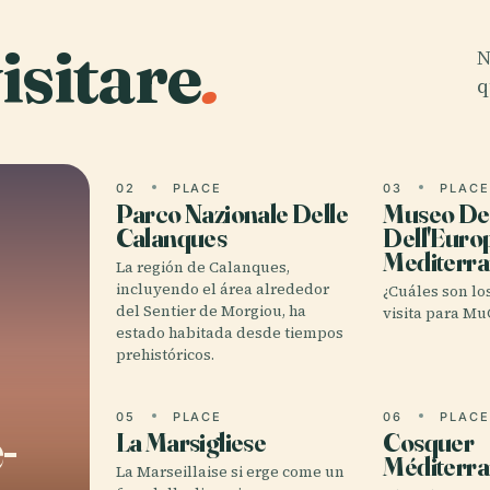
isitare
.
N
q
02
PLACE
03
PLAC
Parco Nazionale Delle
Museo Dell
Calanques
Dell'Euro
Mediterr
La región de Calanques,
incluyendo el área alrededor
¿Cuáles son lo
del Sentier de Morgiou, ha
visita para M
estado habitada desde tiempos
prehistóricos.
05
PLACE
06
PLAC
-
La Marsigliese
Cosquer
Méditerr
La Marseillaise si erge come un