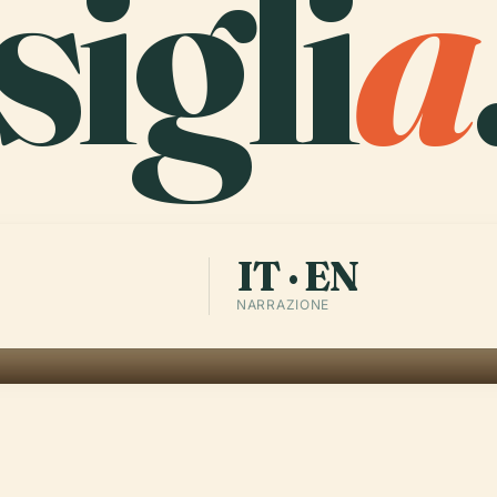
igli
a
IT · EN
NARRAZIONE