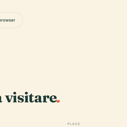
 browser
a visitare
.
PLACE