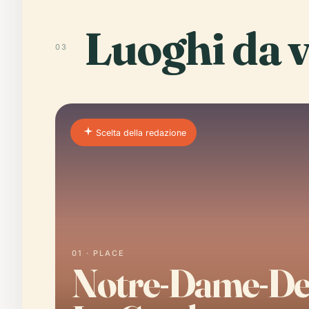
Luoghi da v
03
Scelta della redazione
01 · PLACE
Notre-Dame-De