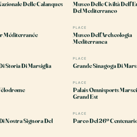
azionale Delle Calanques
Museo Delle Civiltà Dell'
Del Mediterraneo
PLACE
r Méditerranée
Museo Dell'Archeologia
Mediterranea
PLACE
i Storia Di Marsiglia
Grande Sinagoga Di Marsi
PLACE
Vélodrome
Palais Omnisports Marsei
Grand Est
PLACE
Di Nostra Signora Del
Parco Del 26º Centenari