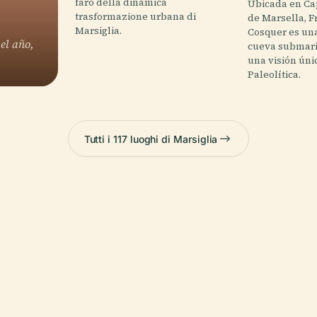
faro della dinamica
Ubicada en Ca
trasformazione urbana di
de Marsella, Fr
Marsiglia.
Cosquer es un
 el año,
cueva submari
una visión úni
Paleolítica.
Tutti i 117 luoghi di Marsiglia