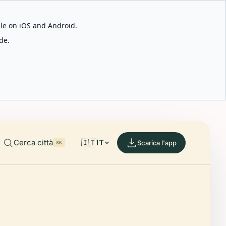
able on iOS and Android.
de.
Cerca città
🇮🇹
IT
Scarica l'app
⌘K