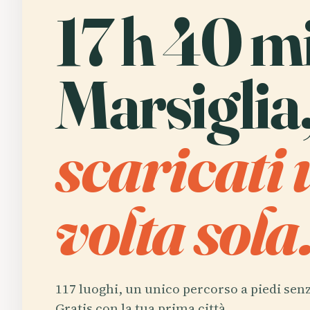
17 h 40 mi
Marsiglia
scaricati
volta sola
117 luoghi, un unico percorso a piedi senz
Gratis con la tua prima città.