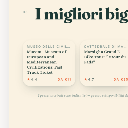
I migliori big
03
MUSEO DELLE CIVILTÀ DELL'EUROPA E DEL MEDITERRANEO
CATTEDRALE DI MARSIGLIA
Mucem - Museum of
Marsiglia Grand E-
European and
Bike Tour :"le tour du
Mediterranean
Fada"
Civilizations: Fast
Track Ticket
★
4.4
DA €11
★
4.7
DA €3
I prezzi mostrati sono indicativi — prezzo e disponibilità 